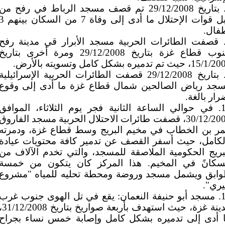
7. بتاريخ 29/12/2008 تم قصف مسجد الرباط في رفح من
قبل قوات الإحتلال ما أدى إلى وفاة 7 من ا
فال.
. قصفت الطائرات الحربية مسجد الأبرار قي مدينة رفح
جنوب قطاع غزة بتاريخ 29/12/2008 ومرة أخرى بتاريخ
1، حيث تم تدميره بشكل كامل وتسويته بالأرض.
9. بتاريخ 29/12/2008 قصفت الطائرات الحربية الإسرائيلية
جد رياض الصالحين شمال قطاع غزة ما أدى إلى وقوع
رار بالغة.
10. في حوالي الساعة الثانية فجر يوم الثلاثاء، الموافق
30/12/2008، قصفت طائرات الاحتلال الحربية مسجد الفاروق
ر بن الخطاب في مخيم البريج وسط قطاع غزة، ودمرته
لكامل، حيث أسفر القصف عن تدمير كافة محتويات عيادة
بريج الحكومية الملاصقة للمسجد، والتي تخدم الآلاف من
سكانً في المخيم. هذا المركز كان يتكون من خمسة
ابق ويشمل مسجد وروضة ومحطة تحليه للمياه "مشروع
ري".
11. مسجد أبو حنيفة النعمان: يقع في تل الهوى جنوب غرب
مدينة غزة، حيث استهدف بأربعة صوا
 أدى إلى تدميره بشكل كامل وإصابة خمس نساء بجراح