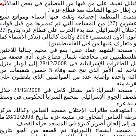
نابل ثقيلة، على من فيها من المصلين في بعض الحالات،
أرس
 إطار حربها الشاملة ضد قطاع غزة".
دمت المنظمة إحصائية وثقت فيها أسماء ومواقع سبع
وعشرين (27) من المساجد التي تم تدميرها من قبل قوات
الإحتلال الإسرائيلي منذ بدء الحرب على قطاع غزة بت
كانون الأول (ديسمبر) 2008 وكانت كالتالي (نذكر الأسماء كما
 متعارف عليها من قبل الفلسطينيين):
. مسجد الشهيد عماد عقل: يقع في مخيم جباليا للاجئين
فلسطينيين في محافظة شمال قطاع غزة، أدى قصفه من
قبل الطائرات الإسرائيلية في 28/12/2008 إلى انهيار منز
متاخم له، الأمر الذي نتج عنه وفاة 5 خمس شقيقات من
ئلة واحدة وإصابة عدد من المواطنين الذي يقطنون على
ربة منه.
2. مسجد السرايا: دُمر بشكل كامل في 28/12/2008 خل
قصف الجوي الإسرائيلي لمجمع السرايا الحكومي في وسط
ينة غزه.
. استهدفت طائرات الإحتلال مسجد العباس وكذلك مركز
شرطة العباس المجاور في مدينة غزة بتاريخ /12/2008
ى إلى إلحاق أضرار كبيرة في المسجد جراء القصف.
. مسجد الشفاء (البورنو): تم قصفه من الجو بتاريخ