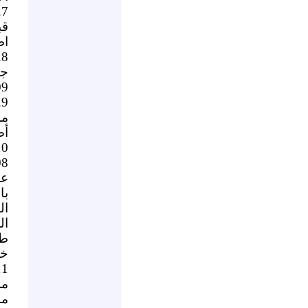
اط
8
5/1/2009
مس
أض
عم
با
ال
ال
طو
خي
ما