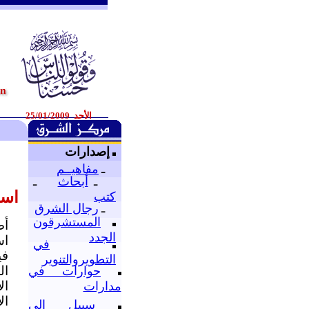
الأحد 25/01/2009
إصدارات
ـ
مفاهيــم
ـ
أبحاث
ـ
است
كتب
ـ
رجال الشرق
المستشرقون
أص
الجدد
اس
في
في
التطويروالتنوير
ال
حوارات في
ال
مدارات
ال
سبيل إلى