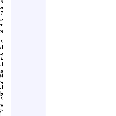
في
بش
حي
بج
كم
ال
بق
غز
ال
وم
أق
وق
ال
وا
كب
وق
جر
بأ