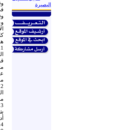
وق
البصيرة
في
وق
هو
1
ال
عا
مق
ال
مد
3
أد
4