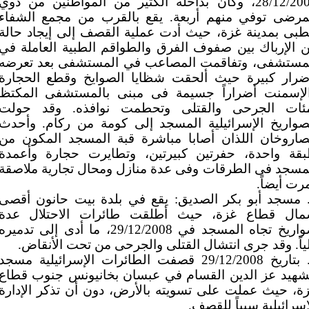
28/12/2008، وكان بداخله الكثير من المواطنين من ذوي
مرضى توفي منهم أربعة. يقع بالقرب من مجمع الشفاء
طبى بمدينة غزة، حيث أدت عملية القصف إلى إيجاد حالة
 الإرباك بين صفوف الفرق والطواقم الطبية العاملة في
مستشفى، وتفاقمت المصاعب في المستشفى بعد تعرضه
ضرار كبيرة حيث ألحقت شظايا الصوايخ وقطع الحجارة
لإسمنت أضراراً جسيمة فى مبنى بالمستشفى المكتظ
ئات الجرحى والقتلى وتحطمت نوافذه. وقد حولت
صواريخ الإسرائيلية المسجد إلى كومة من ركام. وأحدث
صاروخان اللذان أصابا مباشرة قبة المسجد المكون من
قة واحدة، حفرتين كبيرتين، وتطايرت حجارة وأعمدة
مسجد فى الطرقات وفى عدة منازل ومحال تجارية ملاصقة
رت أيضاً.
. مسجد أبو بكر الصديق: يقع في بلدة بيت حانون أقصى
ال قطاع غزة، حيث أطلقت طائرات الاحتلال عدة
صواريخ تجاه المسجد في 29/12/2008، ما أدى إلى تدميره
ياً. وقد جرى انتشال القتلى والجرحى من تحت الأنقاض.
6. بتاريخ 29/12/2008 قصفت الطائرات الإسرائيلية مسجد
شهيد عز الدين القسام في عبسان بخانيونس جنوب قطاع
ة، حيث عملت على تسويته بالأرض، دون أن تذكر الإدارة
إسرائيلية سبباً للقصف.