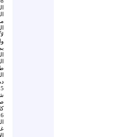
ال
ال
من
ال
لأ
وا
بم
ال
ال
طب
ال
دم
5
شم
كل
ال
غز
ال