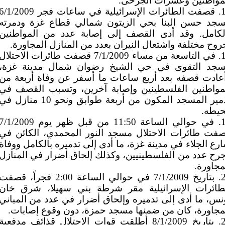
مواطنين وعشرات الجرحى.
17. قصفت الطائرات الإسرائيلية في ساعات فجر /1/2009
جد حسن البنا بحي الزيتون شمالي قطاع غزة ودمرته
لكامل. وقد أدى القصف إلى إصابة عدد من المواطنين
روح مختلفة واشتعال النيران بعدد من المنازل المجاورة.
18. في التاسعة من مساء 7/1/2009 قصفت طائرات الاحتلال
جد التقوى في حي الشيخ رضوان شمال مدينة غزة،
عادت قصفه بعد أربع ساعات ما أسفر عن وفاة أربعة من
مواطنين الفلسطينين وإصابة آخرين، وتسبب القصف في
تدمير المسجد المكون من أربعة طوابق ونحو 10 منازل ف
يطه.
19. في حوالي الساعة 11:50 من قبل ظهر يوم /1/2009
فت طائرات الاحتلال مسجد النور المحمدي، الكائن في
رع الجلاء في مدينة غزة، ما أدى إلى تدميره بالكامل ووفاة
رح عدد من الفلسطينيين، وكذلك إلحاق أضرار في المنازل
مجاورة.
20. بتاريخ 7/1/2009 في حوالي الساعة 2:00 فجراً، قصف
طائرات الإسرائيلية مقر شرطة بني سهيلا، شرق خان
نس، ما أدى إلى تدميره وإلحاق أضرار في عدد من المباني
مجاورة، كان من ضمنها مسجد حمزة، دون وقوع إصابات.
21. بتاريخ 8/1/2009 أطلقت قوات الإحتلال قذائف مدفعية