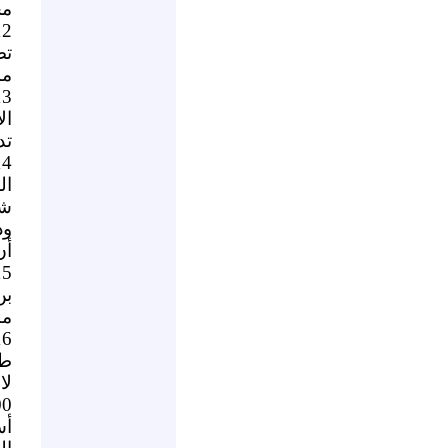
مخ
تض
مد
ال
تد
ال
شم
ود
أن
بن
مب
لا