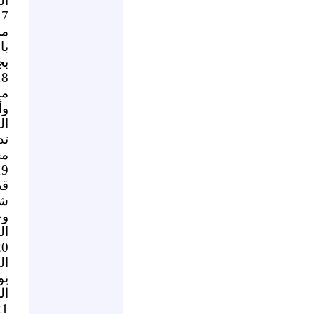
ال
مس
با
بج
مس
وأ
ال
مح
قص
شا
وج
ال
ال
يو
ال