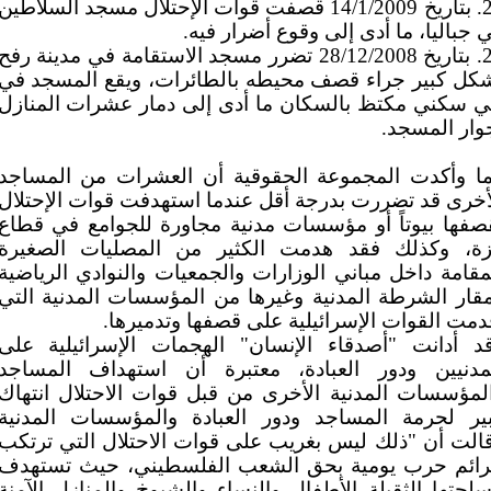
26. بتاريخ 14/1/2009 قصفت قوات الإحتلال مسجد السلاطين
 جباليا، ما أدى إلى وقوع أضرار فيه.
27. بتاريخ 28/12/2008 تضرر مسجد الاستقامة في مدينة رفح
كل كبير جراء قصف محيطه بالطائرات، ويقع المسجد في
 سكني مكتظ بالسكان ما أدى إلى دمار عشرات المنازل
وار المسجد.
ا وأكدت المجموعة الحقوقية أن العشرات من المساجد
أخرى قد تضررت بدرجة أقل عندما استهدفت قوات الإحتلال
صفها بيوتاً أو مؤسسات مدنية مجاورة للجوامع في قطاع
ة، وكذلك فقد هدمت الكثير من المصليات الصغيرة
مقامة داخل مباني الوزارات والجمعيات والنوادي الرياضية
قار الشرطة المدنية وغيرها من المؤسسات المدنية التي
دمت القوات الإسرائيلية على قصفها وتدميرها.
د أدانت "أصدقاء الإنسان" الهجمات الإسرائيلية على
مدنيين ودور العبادة، معتبرة أن استهداف المساجد
لمؤسسات المدنية الأخرى من قبل قوات الاحتلال انتهاك
ير لحرمة المساجد ودور العبادة والمؤسسات المدنية
الت أن "ذلك ليس بغريب على قوات الاحتلال التي ترتكب
ائم حرب يومية بحق الشعب الفلسطيني، حيث تستهدف
سلحتها الثقيلة الأطفال والنساء والشيوخ والمنازل الآمنة