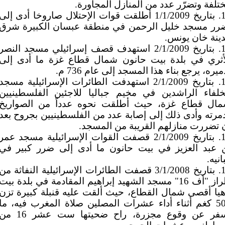
تلفة وتضرّر عدد من المنازل المجاورة.
12. بتاريخ 1/1/2009 أطلقت قوات الإحتلال صاروخا أدى إلى
رر مسجد خليل الرحمن في منطقة عبسان الكبيرة شرق
ينة خان يونس.
13. بتاريخ 2/1/2009 استهدف قصف إسرائيلي مسجد النصر
أثري في بلدة بيت حانون شمال قطاع غزة ما أدى إلى
ميره، يرجع بناء هذا المسجد إلى عام 736 م.
14. بتاريخ 2/1/2009 استهدفت الطائرات الإسرائيلية مسجد
خلفاء الراشدين في مخيم جباليا للاجئين الفلسطينيين
ال قطاع غزة، حيث أطلقت نحوه عدداً من الصواريخ
مرته وأدى ذلك إلى إصابة عدد من الفلسطينيين بجروح بعد
 تضررت منازلهم القريبة من المسجد.
15. بتاريخ 2/1/2009 قصفت القوات الإسرائيلية مسجد عمر
 عبد العزيز في بيت حانون ما أدى إلى ضرر كبير في
انيه.
16. بتاريخ 3/1/2008 قصفت الطائرات الإسرائيلية النفاثة من
طراز "أف 16" مسجد الشهيد إبراهيم المقادمة في بلدة بيت
هيا أقصى شمال القطاع، حيث ألقت عليه قنبلة كبيرة تزن
500 كغم أثناء أداء عشرات المصلين صلاة المغرب فيه، ما
أسفر عن وقوع مجزرة، راح ضحيتها ست عشر 16