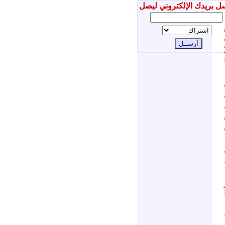
ل بريدك الإلكتروني ليصل
إليك جديدنا
اريخ 27
ل
ال
28 ما