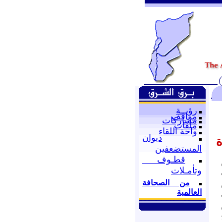
رؤيــة
مواقف
مشاركات
ملفات
واحة اللقاء
ديوان
ة
المستضعفين
قطـوف
وتأمـلات
من الصحافة
العالمية