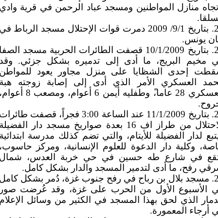
تجاه منازل المواطنين ومسجد عباد الرحمن في قرية وادي
سلقا.
22. بتاريخ 9/1/ 2009 دمرت قوات الإحتلال مسجد الرباط في
ن يونس.
23. بتاريخ 10/1/2009 قصفت الطائرات الحربية مسجد الصفا
 مخيم البريج، ما أدى إلى تدميره بشكل جزئي. وقد
طت إحدى الشظايا على منزل مجاور يعود للمواطن
مد العسكري الأمر الذي أدى إلى إصابة زوجته هبة
العسكري 28 عاما،ً وطفليه أيمن 6 أعوام، ومصعب 8 أعوا
روح.
24. بتاريخ 11/1/2009 عند الساعة 3:00 فجراً، قصفت طائرات
الاحتلال من طراز اف 16 بعدة صواريخ مسجد دار الفضيلة
تبع لدار الفضيلة للأيتام، والتي تضم كذلك مدرسة ابتدائية
صة، وكلية دار الدعوة للعلوم الإنسانية، ومركز حاسوب،
قع في شارع طه حسين في حي خربة العدس، شمال
قي رفح، ما أدى لتدمير المسجد والدار بشكل كامل.
25. مسجد بلال بن رباح في رفح جنوب غزة، دُمر بشكل كامل
 الأسبوع الأول من الحرب على غزة، وقد عُرضت صور
دمار الذي لحق بهذا المسجد في الكثير من وسائل الإعلام
 أرجاء المعمورة.