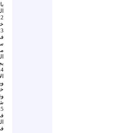
با
ال
خا
في
سق
مح
بج
وي
خا
وت
شر
في
ال
في