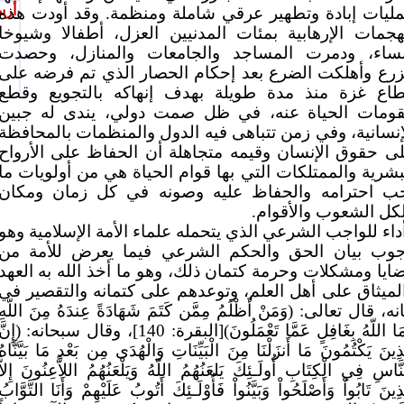
أرس
ليات إبادة وتطهير عرقي شاملة ومنظمة. وقد أودت هذه
هجمات الإرهابية بمئات المدنيين العزل، أطفالا وشيوخا
ساء، ودمرت المساجد والجامعات والمنازل، وحصدت
زرع وأهلكت الضرع بعد إحكام الحصار الذي تم فرضه على
اع غزة منذ مدة طويلة بهدف إنهاكه بالتجويع وقطع
ومات الحياة عنه، في ظل صمت دولي، يندى له جبين
إنسانية، وفي زمن تتباهى فيه الدول والمنظمات بالمحافظة
ى حقوق الإنسان وقيمه متجاهلة أن الحفاظ على الأرواح
بشرية والممتلكات التي بها قوام الحياة هي من أولويات ما
ب احترامه والحفاظ عليه وصونه في كل زمان ومكان
كل الشعوب والأقوام.
داء للواجب الشرعي الذي يتحمله علماء الأمة الإسلامية وهو
وب بيان الحق والحكم الشرعي فيما يعرض للأمة من
ايا ومشكلات وحرمة كتمان ذلك، وهو ما أخذ الله به العهد
لميثاق على أهل العلم، وتوعدهم على كتمانه والتقصير في
انه، قال تعالى: (وَمَنْ أَظْلَمُ مِمَّن كَتَمَ شَهَادَةً عِندَهُ مِنَ اللّهِ
وَمَا اللّهُ بِغَافِلٍ عَمَّا تَعْمَلُونَ)[البقرة: 140]، وقال سبحانه: (إِنّ
َذِينَ يَكْتُمُونَ مَا أَنزَلْنَا مِنَ الْبَيِّنَاتِ وَالْهُدَى مِن بَعْدِ مَا بَيَّنَّاهُ
نَّاسِ فِي الْكِتَابِ أُولَـئِكَ يَلعَنُهُمُ اللّهُ وَيَلْعَنُهُمُ اللاَّعِنُونَ إِلاَّ
َذِينَ تَابُواْ وَأَصْلَحُواْ وَبَيَّنُواْ فَأُوْلَـئِكَ أَتُوبُ عَلَيْهِمْ وَأَنَا التَّوَّابُ