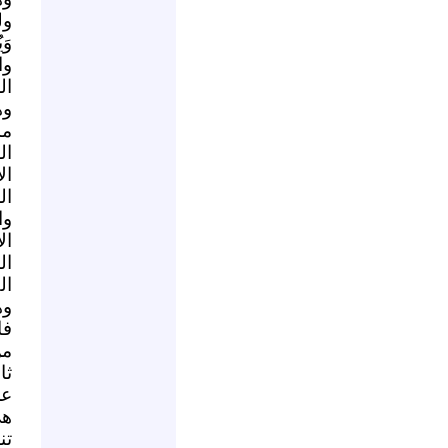
ولد
وا
ال
وه
مس
ال
ال
ال
وا
ال
ال
ال
وه
فا
من
ثا
عن
هي
تن