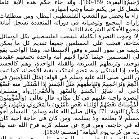
الرَّحِيمُ)[البقرة: 159-160]. وقد جاء حكم هذه الآية عاماً
شمل كل من يكتم علماً وجب إظهاره.
زاء ما يحصل مع الشعب الفلسطيني البطل، ومن منطلقات
ارات المجمع وتوصياته في دوراته المتعددة تسجل أمانة
مجمع الأحكام الشرعية التالية:
لا: وجوب النصرة الكاملة للشعب الفلسطيني بكل الوسائل
متاحة، فيجب على المسلمين جميعاً تقديم كل ما يمكن
ديمه من صور النصرة وفق الاستطاعة. وهذا الواجب يقع
ى المسلمين حيثما كانوا لأنهم أمة واحدة تجمعهم عقيدة
توحيد، وتربطهم الشريعة والقبلة الواحدة، وهم كالجسد
واحد إذا اشتكى منه عضو اشتكت بقية الأعضاء، كما ثبت
 النبي صلى الله عليه وسلم في قوله: (مَثَلُ الْمُؤْمِنِينَ في
َادِّهِمْ وَتَرَاحُمِهِمْ وَتَعَاطُفِهِمْ مَثَلُ الْجَسَدِ إذا اشْتَكَى منه عُضْوٌ
دَاعَى له سَائِرُ الْجَسَدِ بِالسَّهَرِ وَالْحُمَّى)[رواه مسلم]،
لنصرة واجبة عليهم في كل مكان، قال تعالى: (وَالْمُؤْمِنُونَ
لْمُؤْمِنَاتُ بَعْضُهُمْ أَوْلِيَـاء بَعْضٍ يَأْمُرُونَ بِالْمَعْرُوفِ وَيَنْهَوْنَ عَنِ
الْمُنكَرِ)[التوبة: 71]. وقال صلى الله عليه وسلم: "المسلم أخو
مسلم لا يظلمه ولا يسلمه، ومن كان في حاجة أخيه كان
له في حاجته، ومن فرج عن مسلم كربه فرج الله عنه بها
بة من كرب يوم القيامة" [مسلم: 1830].
ذه النصرة للمظلومين والمعتدى عليهم هي نصرة لله