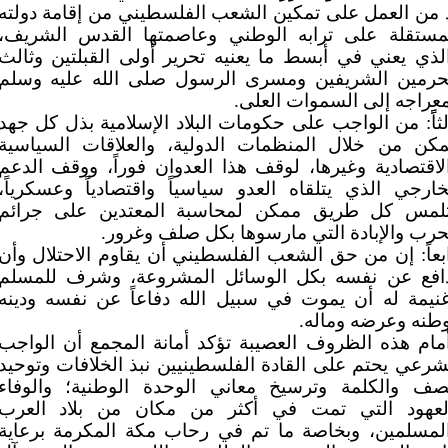
 من العمل على تمكين الشعب الفلسطيني من إقامة دولته
مستقلة على ترابه الوطني وعاصمتها القدس الشريف،
لذي يعني في أبسط ما يعنيه تحرير أولى القبلتين وثالث
حرمين الشريفين ومسرى الرسول صلى الله عليه وسلم
عراجه إلى السموات العلى.
لثاًً: من الواجب على حكومات البلاد الإسلامية بذل كل جهد
كن من خلال المنظمات الدولية، والعلاقات السياسية
لاقتصادية وغيرها، لوقف هذا العدوان فوراً، ووقف الدعم
خارجي الذي يتلقاه العدو سياسياً واقتصادياً وعسكرياً،
لمس كل طريق ممكن لمحاسبة المعتدين على جرائم
حرب والإبادة التي مارسوها بكل صلف وغرور.
بعاً: إن من حق الشعب الفلسطيني أن يقاوم الاحتلال وأن
افع عن نفسه بكل الوسائل المشروعة، وشرف للمسلم
نيمة له أن يموت في سبيل الله دفاعاً عن نفسه ودينه
طنه وعرضه وماله.
مام هذه الظروف العصيبة تؤكد أمانة المجمع أن الواجب
شرعي يحتم على القادة الفلسطينيين نبذ الخلافات وتوحيد
صف والكلمة وترسيخ معاني الوحدة الوطنية؛ والوفاء
لعهود التي تمت في أكثر من مكان من بلاد العرب
لمسلمين، وبخاصة ما تم في رحاب مكة المكرمة برعاية