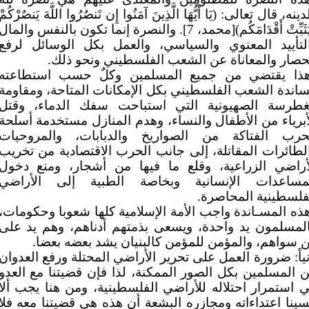
ينه، قال تعالى: (يَا أَيُّهَا الَّذِينَ آمَنُوا إِن تَنصُرُوا اللَّهَ يَنصُرْكُمْ
وَيُثَبِّتْ أَقْدَامَكُم)[محمد، 7]. والنصرة إنما تكون بالنفس والمال
لتأييد المعنوي والسياسي، والعمل بكل الوسائل لرفع
حصار والمعاناة عن الشعب الفلسطيني ونحو ذلك.
ذا يقتضي من جميع المسلمين وكلٌ حسب استطاعته
اندة الشعب الفلسطيني بكل الإمكانات المتاحة، ومقاومة
غطرسة الصهيونية التي استباحت سفك الدماء، وقتل
أبرياء من الأطفال والنساء، وهدم المنازل مستخدمة أسلحة
حرب الفتاكة من الصواريخ والدبابات، والمروحيات
لطائرات المقاتلة، إلى جانب الحرب الاقتصادية من تخريب
أراضي الزراعية، وقلع ما فيها من أشجار، ومنع دخول
مساعدات الإنسانية وبخاصة الطبية إلى الأراضي
فلسطينية المحاصرة.
ذه المسـاندة واجب الأمة الإسلامية كلها شعوبا وحكومات،
لمسلمون يد واحدة، ويسعى بذمتهم أدناهم، وهم يد على
 سواهم، والمؤمن للمؤمن كالبنيان يشد بعضه بعضا.
نياً: ضرورة العمل على تحرير الأراضي المحتلة ورفع العدوان
 المسلمين بكل الصور الممكنة، لذا فإن قضيتنا مع العدو
 استمرار احتلاله للأراضي الفلسطينية، ومن هنا يجب ألا
سينا اعتداءاته ومجازره البشعة أن هذه هي قضيتنا معه فلا