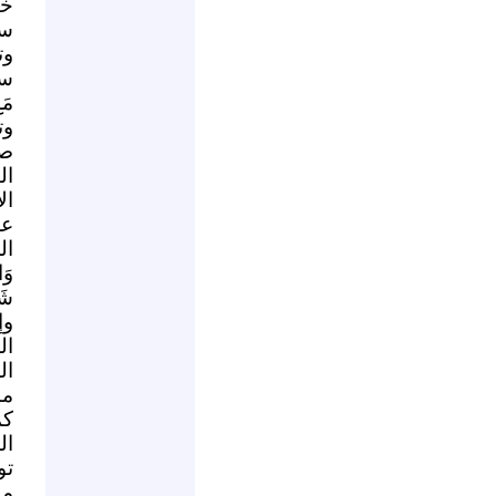
خا
سع
وت
سبح
مَع
وت
صف
ال
ال
عل
ال
وَا
شَد
وإ
ال
ال
ما
كم
ال
تو
مع