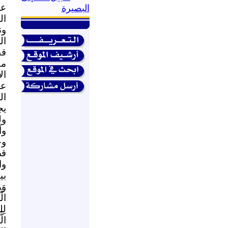
عم
البصيرة
ال
ون
ال
قط
مق
ال
عل
ال
يج
ول
وأ
وج
قض
وا
بي
الّ
لِل
الّ