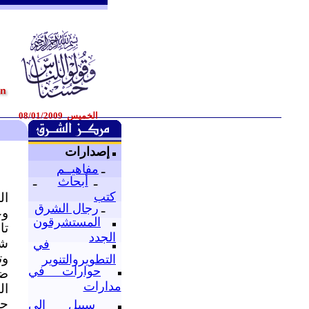
الخميس 08/01/2009
إصدارات
ـ
مفاهيــم
ـ
أبحاث
ـ
كتب
ال
ـ
رجال الشرق
وع
المستشرقون
تا
الجدد
شد
في
وت
التطويروالتنوير
حوارات في
ضد
مدارات
ال
حق
سبيل إلى