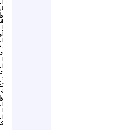
لي
وإ
قر
ال
أو
ال
تق
عل
ال
ال
عن
تَو
تَ
فا
وَا
ال
ال
كر
وه