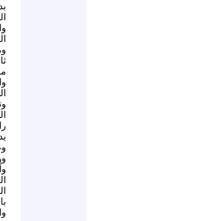
بد
ال
وا
ال
وم
ثا
مم
وا
ال
وت
ال
را
يد
وغ
وو
وأ
ال
ال
با
وا