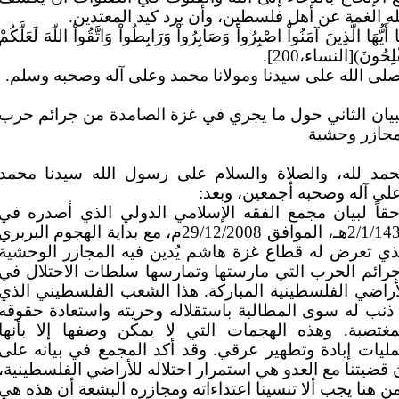
له الغمة عن أهل فلسطين، وأن يرد كيد المعتدين.
ا أَيُّهَا الَّذِينَ آمَنُواْ اصْبِرُواْ وَصَابِرُواْ وَرَابِطُواْ وَاتَّقُواْ اللّهَ لَعَلَّكُمْ
ْلِحُونَ)[النساء،200].
لى الله على سيدنا ومولانا محمد وعلى آله وصحبه وسلم.
بيان الثاني حول ما يجري في غزة الصامدة من جرائم حرب
جازر وحشية
حمد لله، والصلاة والسلام على رسول الله سيدنا محمد
لى آله وصحبه أجمعين، وبعد:
حقاً لبيان مجمع الفقه الإسلامي الدولي الذي أصدره في
2/1/1430هـ، الموافق 29/12/2008م، مع بداية الهجوم البربري
ذي تعرض له قطاع غزة هاشم يُدين فيه المجازر الوحشية
رائم الحرب التي مارستها وتمارسها سلطات الاحتلال في
أراضي الفلسطينية المباركة. هذا الشعب الفلسطيني الذي
 ذنب له سوى المطالبة باستقلاله وحريته واستعادة حقوقه
مغتصبة. وهذه الهجمات التي لا يمكن وصفها إلا بأنها
ليات إبادة وتطهير عرقي. وقد أكد المجمع في بيانه على
 قضيتنا مع العدو هي استمرار احتلاله للأراضي الفلسطينية،
ن هنا يجب ألا تنسينا اعتداءاته ومجازره البشعة أن هذه هي