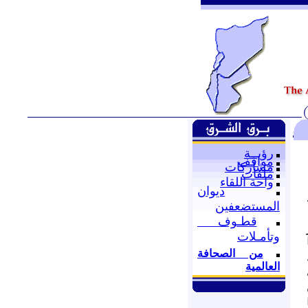
رؤيــة
مواقف
مشاركات
ملفات
واحة اللقاء
ديوان
المستضعفين
قطـوف
وتأمـلات
من الصحافة
العالمية