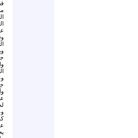
قض
من
ال
ال
عل
وق
ال
وب
جه
وا
ال
وع
جر
وأ
عن
له
وع
كم
عل
يح