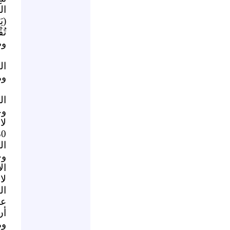
ال
(يَ
تُف
وص
ال
وم
ال
وع
لا
ال
وج
ال
لا
ال
عم
أن
وم