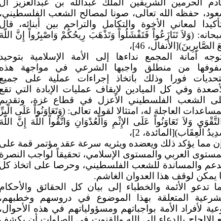
دم الحرمين الشريفين الملك عبدالله بن عبدالعزيز آل
ود، حفظه الله تعالى، صونا لمصالح الشعب الفلسطيني،
أكيدا لمعاني الأخوة والتكامل والتراحم بين أبنائه، قال
انه: (وَلاَ تَنَازَعُواْ فَتَفْشَلُواْ وَتَذْهَبَ رِيحُكُمْ وَاصْبِرُواْ إِنَّ اللّهَ
َ الصَّابِرِينَ)[الأنفال، 46]،
وجه أمانة المجمع نداءها إلى الأمة الإسلامية بتوحيد
وفها من منطلق واجبها الشرعي في مواجهة هذه
تحديات فورا وذلك باتخاذ إجراءات عملية على جميع
أصعدة وفي كل الميادين لإيقاف عمليات الإبادة التي تقع
ى الشعب الفلسطيني الأعزل في قطاع غزة، وتقديم
مساعدات العاجلة له، امتثالا لقوله تعالى: (وَتَعَاوَنُواْ عَلَى الْبرِّ
لتَّقْوَى وَلاَ تَعَاوَنُواْ عَلَى الإِثْمِ وَالْعُدْوَانِ وَاتَّقُواْ اللّهَ إِنَّ اللّهَ
ِيدُ الْعِقَاب)[المائدة، 2]،
ن مما يؤكد ذلك ويعضده ويثريه سرعة عقد مؤتمر قمة على
مستوى العربي والمستوى الإسلامي، تحقيقاً لواجب النصرة
دعم والمساندة للشعب الفلسطيني، وحرصا على اتخاذ كل
 يمكن لوقف هذا العدوان الغاشم.
ا تدعو الأئمة والخطباء إلى بيان كل الحقائق والأحكام
شرعية المتعلقة بهذا الموضوع في دروسهم وخطبهم،
عية لأفراد الأمة بواجباتهم ومسؤولياتهم في هذه الأحوال،
 الإلحاح بالدعاء إلى الله والقنوت في الصلوات أن يكشف