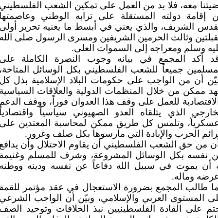
يتنا معه، فلا بد من العمل على تمكين الشعب الفلسطيني
 إقامة دولته المستقلة على ترابه الوطني وعاصمتها
قدس الشريف، والذي يعني في أبسط ما يعنيه تحرير أولى
قبلتين وثالث الحرمين الشريفين ومسرى الرسول صلى الله
يه وسلم ومعراجه إلى السموات العلى.
د أكد المجمع في بيانه وجوب النصرة الكاملة على
مسلمين جميعاً للشعب الفلسطيني بكل الوسائل المتاحة،
يّن أن من الواجب على حكومات البلاد الإسلامية بذل كل
د ممكن من خلال المنظمات الدولية والعلاقات السياسية
لاقتصادية للعمل على وقف هذا العدوان فوراً، ووقف الدعم
خارجي الذي يتلقاه العدو الصهيوني سياسياً واقتصادياً
سكرياً، وتلمس كل طريق ممكن لمحاسبة المعتدين على
ائم الحرب والإبادة التي مارسوها بكل صلف وغرور.
ن من حق الشعب الفلسطيني أن يقاوم الاحتلال وأن يدافع
 نفسه بكل الوسائل المشروعة، وشرف للمسلم وغنيمة
 أن يموت في سبيل الله دفاعاً عن نفسه ودينه ووطنه
رضه وماله.
ا طالب المجمع بضرورة الاستعجال في عقد مؤتمر للقمة
ى المستوى العربي والإسلامي، وبيّن أن الواجب الشرعي
تم على القادة الفلسطينيين نبذ الخلافات وتوحيد الصف