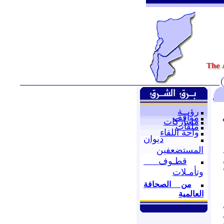
رؤيــة
مواقف
مشاركات
ملفات
واحة اللقاء
ديوان
المستضعفين
قطـوف
وتأمـلات
من الصحافة
العالمية