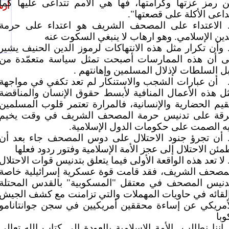
 رمز عزتها وكرامتها، فها هي الأمم تتداعى عليها كما
أرس
داعى الأكلة على قصعتها".
الاعتداء على المصحف الشريف هو اعتداء على حرمة
دين الإسلامي. وهو ارهاب لا ينبغي السكوت عنه
وأن تكرار مثل هذه الانتهاكات لرموز الدين الحنيف يشير
ى أن هذه الممارسات أصبحت تمثل سياسة متعمّدة من
ل السلطات لإذلال المسلمين وإهانتهم .
أن عبارات الشجب والاستنكار لم تعد تكفي في مواجهة
ل هذه الأعمال المنافية لأبسط حقوق الإنسان والمناقضة
قيم الحضارية والإنسانية، فالمرارة تعتمر قلوب المسلمين
قة على تدنيس حرمة المصحف الشريف في وقت يخيم
ه الصمت على حكومات الدول الإسلامية.
أن تجرؤ جنود الاحتلال على دوس المصحف جاء بعد أن
مئن الاحتلال إلى عجز الأمة الإسلامية وفتور ردود فعلها
لا تعد هذه الواقعة الأولى فيما يتعلق بتدنيس قوات الاحتلال
مصحف الشريف، فقد قامت قوة عسكرية إسرائيلية خاصة
دنيس المصحف في معتقل "المسكوبية" بالقدس المحتلة
لقائه في حاويات المهملات والتي تزامنت مع كشف الجيش
أمريكي عن إساءة محققين أمريكيين في سجن جوانتانامو
وبا
اننا نطالب
الأمة الإسلامية بالعودة إلى كتاب الله تعالى