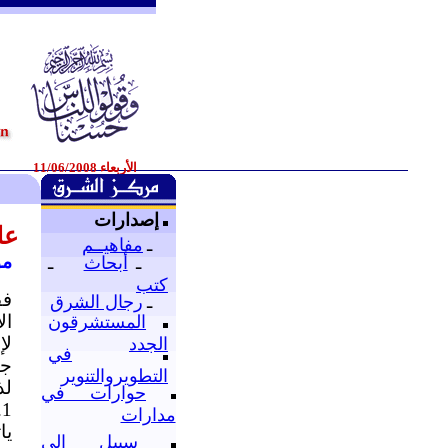
الأربعاء 11/06/2008
إصدارات
عل
ـ
مفاهيــم
مؤ
ـ
أبحاث
ـ
كتب
فق
ـ
رجال الشرق
ال
المستشرقون
لإ
الجدد
في
جن
التطويروالتنوير
لذ
حوارات في
1.
مدارات
يا
سبيل إلى