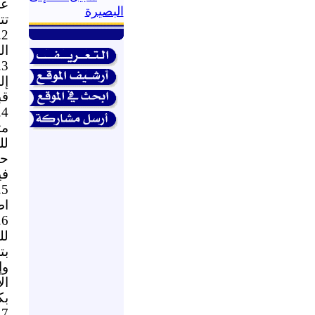
عن
البصيرة
تت
2.
ال
3.
إل
قب
4.
مث
لل
حر
في
5.
اط
6.
لل
بت
وإ
ال
بك
7.