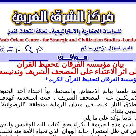
ـ
بيان مؤسسة الفرقان لتحفيظ القرآن
ى اثر الاعتداء على المصحف الشريف وتدنيسه
سسة الفرقان لتحفيظ القرآن
الكريم*
د تلقينا ببالغ الامتعاض والسخط، نبأ اعتداء أحد الجنود
أمريكيين على المصحف الشريف"، حيث استخدمه كهدف
طلاق النار عليه، في ميدان الرماية بمنطقة "الرضوانية"
وبي بغداد.
ا فإننا نؤكد على ما يلي
ندين هذه الجريمة النكراء بحق كتاب الله المقدس والذي
تي في ظل استمرار حالة الهوان الذي تحياه الأمة منذ تخلت