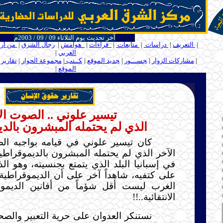
آخر تحديث يوم الثلاثاء 09 / 09 / 2003م
ـــ
|
التعريف
|
دراسات
|
متابعات
|
قراءات
|
هوامش
|
رجال الشرق
|
من أر
العربي
|
ـ
ـ
|
مشاركات الزوار
|
ـ
جســـور
|
ـ
جديد الموقع
|
ـ
كــتب
|
مجموعة الحوار
|
تقارير
الموقع
|
ـ
.....
تيسير علوني .. الصوت ال
الذي لم يحتمله المبشرون بالد
كان تيسير علوني في قيامه بواجبه ا
الآخر الذي لم يحتمله المبشرون بالديموقراطية
في إسبانيا البلد الذي يتمتع بجنسيته، وهو ا
على كتفيه، شاهداً آخر على أن الديموقراطية 
الغرب ليست أقل شؤماً من أفانين الديموقر
الانتقائية..!!
نستنكر العدوان على حرية التعبير وال