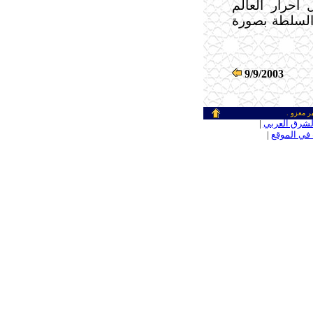
أحرار العالم
السلطة بصورة
9/9/2003
ر معزو .
ـ
لشرق العربي
|
ـ
في الموقع
|
ـ