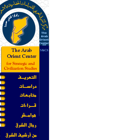
for
S&CS