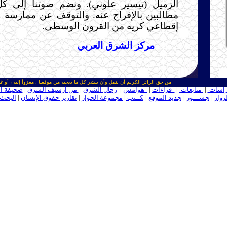
الزميل (تيسير علوني). ونضم صوتنا إلى كل 
مطالبين بالإفراج عنه. والتوقف عن ممارسة 
إقطاعي كريه من القرون الوسطى.
مركز الشرق العربي
من حق الزائر الكريم أن ينقل وأن ينشر كل ما يعجبه من موقعنا . معزواً إليه ، أو غي
اسات
|
متابعات
|
قراءات
|
هوامش
|
رجال الشرق
|
من أرشيف الشرق
|
صحيفة ا
زوار
|
ـ
جســـور
|
ـ
جديد الموقع
|
ـ
كــتب
|
مجموعة الحوار
|
تقارير حقوق الإنسان
|
البحث 