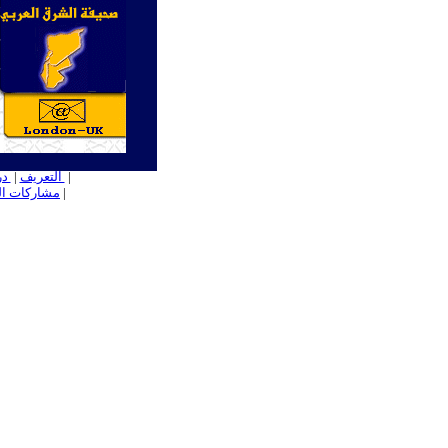
ــ
|
التعريف
|
در
ـ
|
مشاركات ال