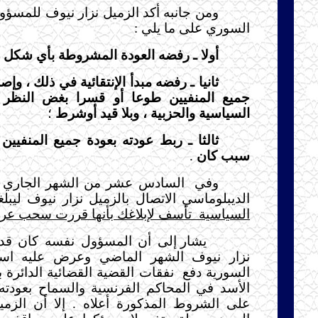
ومن جانبه أكد الزميل نزار نيوف للمسؤو
السوري على ما يلي :
أولا ـ رفضه العودة المشروطة بأي شكل 
ثانيا ـ رفضه مبدأ الإنتقائية في ذلك ، وإ
جميع المنفيين طوعا أو قسرا بغض النظر ع
السياسية والحزبية ، وبلا قيد أوشرط
؛
ثالثا ـ ربط عودته بعودة جميع المنفيين 
سبب كان
.
وفي
السادس عشر من الشهر الجاري 
الديبلوماسي الاتصال بالزميل نزار نيوف ليبل
السياسية
تأسف لإبلاغك بأنها قررت سحب عرض
يشار إلى أن المسؤول نفسه كان قد 
نزار نيوف الشهر الماضي وعرض عليه استع
السورية دفع
نفقات القضية القضائية الدائرة 
الأسد في المحاكم الفرنسية والسماح بعودته 
على الشروط المذكورة أعلاه . إلا أن الز