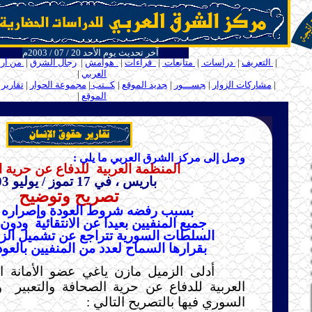
آخر تحديث يوم الأحد 20 / 07 / 2003م
ـــ
|
التعريف
|
دراسات
|
متابعات
|
قراءات
|
هوامش
|
رجال الشرق
|
من أر
العربي
|
ـ
ـ
|
مشاركات الزوار
|
ـ
جســـور
|
ـ
جديد الموقع
|
ـ
كــتب
|
مجموعة الحوار
|
تقارير
الموقع
|
ـ
.....
وصل إلى مركز الشرق العربي ما يلي :
المنظمة العربية
للدفاع عن حرية 
باريس ، في 17 تموز / يوليو 2003
تصريح وتوضيح
بسبب رفضه شروط العودة وإصراره 
جميع المنفيين بعيدا عن الانتقائية
ودون 
السلطات السورية تتراجع عن تشميل الزم
بقرارها السماح لعدد من المنفيين بالعود
أدلى الزميل مازن ياغي عضو الأمانة ا
العربية للدفاع عن حرية الصحافة والتعبير
و
السوري فيها بالتصريح التالي :