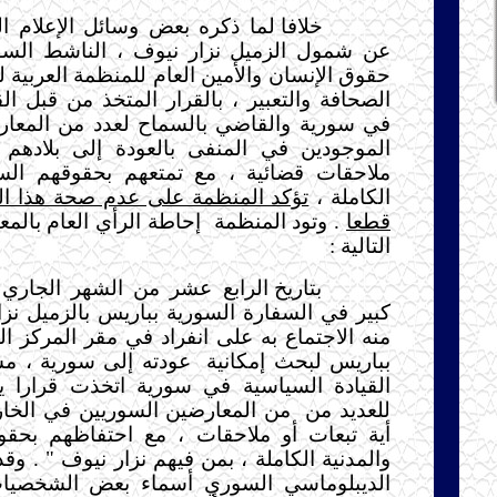
خلافا لما ذكره بعض وسائل الإعلام الع
عن شمول الزميل نزار نيوف ، الناشط الس
حقوق الإنسان والأمين العام للمنظمة العربية 
الصحافة والتعبير ، بالقرار المتخذ من قبل ال
في سورية والقاضي بالسماح لعدد من المعار
الموجودين في المنفى بالعودة إلى بلادهم 
ملاحقات قضائية ، مع تمتعهم بحقوقهم السا
الكاملة ،
تؤكد المنظمة على عدم صحة هذا ال
قطعا
. وتود المنظمة
إحاطة الرأي العام بالم
التالية :
بتاريخ الرابع عشر من الشهر الجار
كبير في السفارة السورية بباريس بالزميل ن
منه الاجتماع به على انفراد في مقر المركز ا
بباريس لبحث إمكانية
عودته إلى سورية ، مش
القيادة السياسية في سورية اتخذت قرارا 
للعديد من
من المعارضين السوريين في الخار
أية تبعات أو ملاحقات ، مع احتفاظهم بحقو
والمدنية الكاملة ، بمن فيهم نزار نيوف " . و
الديبلوماسي السوري أسماء بعض الشخصيات