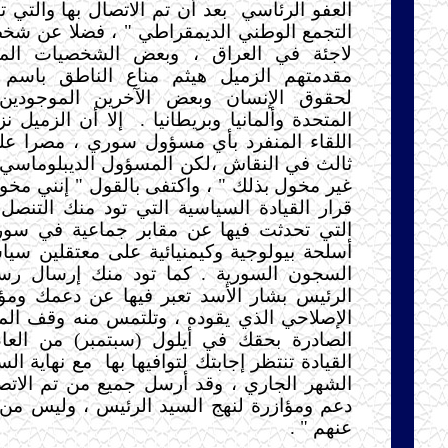
العفو الرئاسي
بعد أن تم الاتصال بها والتي 
التجمع الوطني الديمقراطي " ، فضلا عن شخ
لاجئة في العراق ، وبعض الشخصيات الم
مقدمتهم الزميل هيثم مناع الناطق باسم ال
لحقوق الإنسان وبعض الآخرين الموجودين 
المتحدة وألمانيا وبريطانيا .
إلا أن الزميل 
اللقاء المنفرد بأي مسؤول سوري ، مصرا 
ثالث في النقاش ،لكن المسؤول الديبلوماسي أ
غير مخول بذلك " ، واكتفى بالقول " إنني مخو
قرار القيادة السياسية التي تود منك التنص
التي تحدثت فيها عن مقابر جماعية في سوري
أسلحة بيولوجية وكيمنيائية على معتقلين سي
السجون السورية . كما تود منك إرسال رسا
الرئيس بشار الأسد تعبر فيها عن دعمك ومؤا
الإصلاحي الذي يقوده ، وتلتمس منه وقف المل
القيادة تنتظر إجابتك لتوافيها بها
مع نهاية ا
الشهر الجاري ، وقد أرسل جميع من تم الاتص
دعم ومؤازرة لنهج السيد الرئيس ، وليس من 
عنهم " .