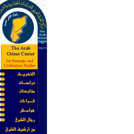
for
S&CS