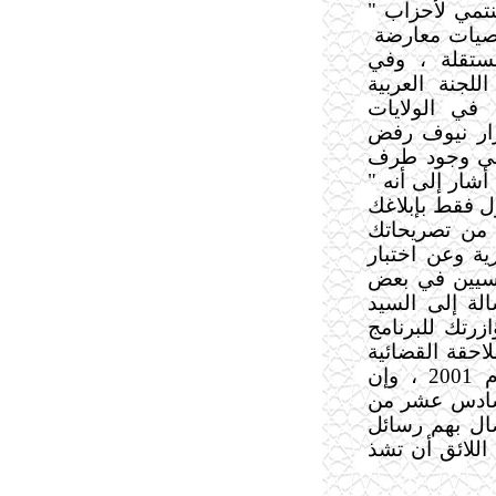
تنتمي لأحزاب "
صيات معارضة
ستقلة ، وفي
لجنة العربية
في الولايات
نزار نيوف رفض
على وجود طرف
شار إلى أنه "
ل فقط بإبلاغك
ل من تصريحاتك
ة وعن اختبار
اسيين في بعض
لة إلى السيد
زرتك للبرنامج
احقة القضائية
الصادرة بحقك في أيلول (سبتمبر) من العام 2001 ، وإن
لسادس عشر من
ال بهم رسائل
اللائق أن تشذ