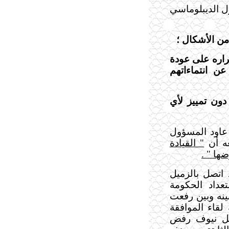
ل الديبلوماسي
من الأشكال ؛
صراره على عودة
ن انتماءاتهم
دون تمييز لأي
عاود المسؤول
غه أن
" القيادة
ها " .
اتصل بالزميل
داد الحكومة
بينه وبين رفعت
لقاء الموافقة
ميل نيوف رفض