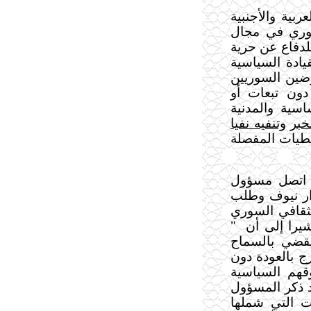
ربية والأجنبية
وري في مجال
للدفاع عن حرية
قيادة السياسية
ضين السوريين
دون تبعات أو
سية والمدنية
خبر
وتنفيه نفيا
عطيات المفصلة
ي اتصل مسؤول
زار نيوف وطلب
لثقافي السوري
يرا إلى أن
"
يقضي بالسماح
ج بالعودة دون
قهم السياسية
قد ذكر المسؤول
 التي شملها