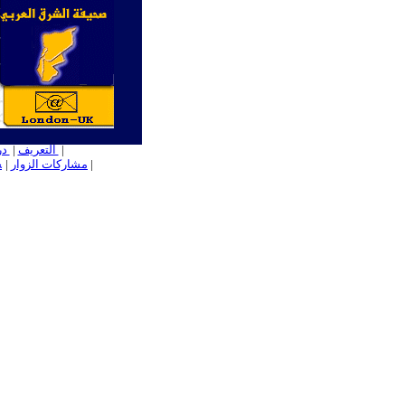
ــ
|
التعريف
|
در
ـ
|
مشاركات الزوار
|
ـ
ج