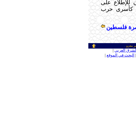
 للإطلاع على
هم كأسرى حرب
نصرة فلسطين
ر معزو .
ـ
لشرق العربي
|
ـ
البحث في الموقع
|
ـ