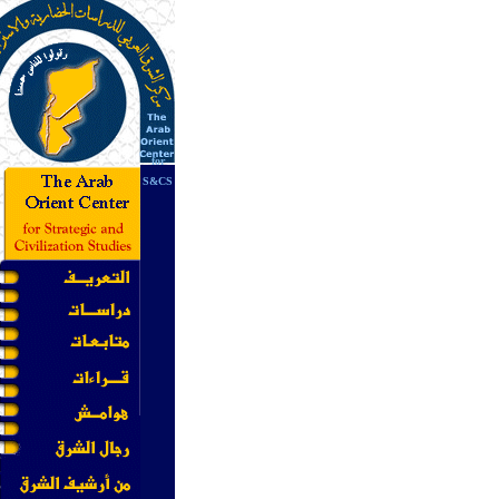
for
S&CS