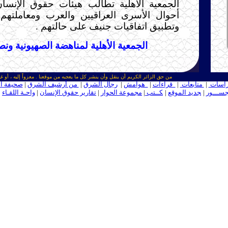
الجمعية الأهلية تطالب هيئات حقوق الإنسان
أحوال الأسرى العراقيين والعرب ومعاملت
وتطبيق اتفاقيات جنيف على حالتهم .
الجمعية الأهلية لمناهضة الصهيونية و
من حق الزائر الكريم أن ينقل وأن ينشر كل ما يعجبه من موقعنا . معزواً إليه ، أو غي
اسات
|
متابعات
|
قراءات
|
هوامش
|
رجال الشرق
|
من أرشيف الشرق
|
صحيفة ا
ســـور
|
ـ
جديد الموقع
|
ـ
كــتب
|
مجموعة الحوار
|
تقارير حقوق الإنسان
|
واحـة اللقـاء
|