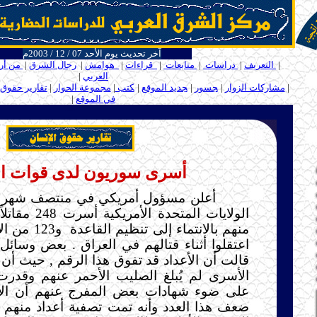
آخر تحديث يوم الأحد 07 / 12 / 2003م
ــــ
|
التعريف
|
دراسات
|
متابعات
|
قراءات
|
هوامش
|
رجال الشرق
|
من أر
العربي
|
ـ
ـ
|
مشاركات الزوار
|
ـ
جسور
|
ـ
جديد الموقع
|
ـ
كتب
|
مجموعة الحوار
|
تقارير حقوق 
في الموقع
|
ـ
.....
أسرى سوريون لدى قوات الا
منهم بالانتماء إلى تنظيم القاعدة
و123 من
اعتقلوا أثناء قتالهم في العراق . بعض وسائل ا
قالت أن الأعداد قد تفوق هذا الرقم , حيث أن 
الأسرى لم يُبلغ الصليب الأحمر عنهم وقدرت
على ضوء شهادات بعض المفرج عنهم أن الأ
ضعف هذا العدد وأنه تمت تصفية أعداد منهم 