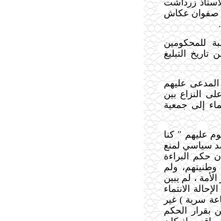
أستاذ زرداشت
ذ صفوان عكاش
بة للمحكومين
تاريخ التبليغ
المدعى عليهم
ى النزاع بين
ماء إلى جمعية
م عليهم " كنا
صد سياسي لمنع
ن حكم البراءة
 وطنيتهم، ولم
لأمة ، لم يبين
إحالة الانتماء
اعة سرية ) غير
 بقرار الحكم