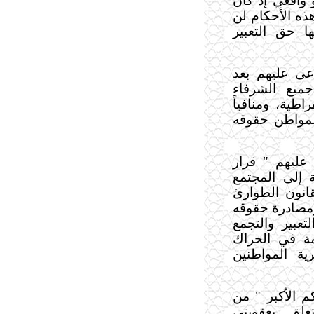
 واقعي إذ كان
هذه الأحكام لن
ا حق التعبير
عى عليهم بعد
جميع الشرفاء
اطية، ومنافياً
للمواطن حقوقه
عليهم " قرار
إلى المجتمع
بقانون الطوارئ
ومصادرة حقوقه
تعبير والتجمع
مة في الحراك
ة المواطنين
 الأكبر " من
لق بعقوبتي