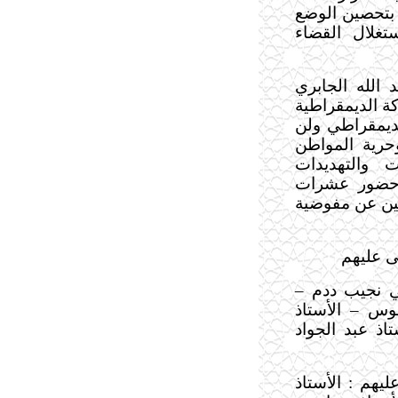
 بتحصين الوضع
غلال القضاء
الله الجابري
ة الديمقراطية
لديمقراطي ولن
حرية المواطن
ت والتهديدات
 حضور عشرات
ين عن مفوضية
ى عليهم
ي نجيب ددم –
موس – الأستاذ
اذ عبد الجواد
يهم : الأستاذ