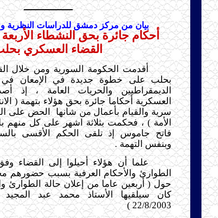
ــــــــــــــــــــ
بيان من مركز دمشق للدراسات النظرية وا
أحكام جائرة بحق النشطاء الأربعة
القضاء العسكري بحل
أقدمت الحكومة السورية ومن خلال ال
بحلب على خطوة جديدة في الإمعان في 
الديمقراطيين والحريات العامة ، إذ أص
العسكرية أحكاما جائرة بحق هؤلاء بتهمة ( الان
سرية والقيام بأعمال من شانها
الحض على الن
الأمة ) ، فحكمت بثلاثة اشهر على كل منهم با
فاتح جاموس إذ تلقى الحكم الأقسى بالس
وبنفس التهمة .
علما أن هؤلاء أحيلوا إلى القضاء وفق
الطوارئ والأحكام العرفية بسبب حضورهم مح
حول ( أربعين عاما من إعلان حالة الطوارئ وال
كان سيلقيها الأستاذ محمد عبد المجيد م
22/8/2003 )