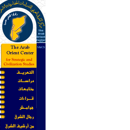
for
S&CS