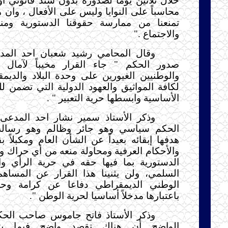
خلال ثلاثين يوما لصدوره بدون سند قانوني أو
محاسباً على النوايا وليس على الأفعال ، وان 
تمنعنا من ممارسة حقوقنا الدستورية ومنه
والاجتماع ."
وقال المحامي رشيد شعبان احد المد
صدور الحكم " جاء القرار مخيباً لآمال 
والوطنيين الغيورين على وحدة البلاد والديمقر
لكافة المواثيق والعهود الدولية التي تضمن 
الأساسية وابسطها حرية التعبير " .
وذكر الأستاذ سمير نشار احد المدعى 
الحكم سياسي وهو جائر وظالم وهو رسالة 
هدفها إبقائه بعيداً عن الشأن العام ومكبلاً 
والأحكام العرفية ومحاولة منعه من أي حراك 
الدستورية بما فيها حقه في حرية الرأي وال
السلمي، ولن يثنينا هذا القرار عن المساه
الوطني الديمقراطي دفاعا عن كرامة وحري
باعتبارها مدخلاً أساسيا لحرية الوطن ".
وذكر الأستاذ فاتح جاموس صاحب الحكم
الواضح أن هناك تقصد واضح فيما يتع