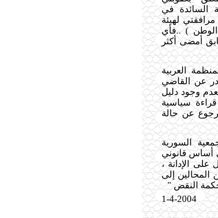
ية السائدة في
مرافقتي لهيئة
لوطن ) ..فأي
ابق أمضى أكثر
نظمة العربية
در عن القاضي
عدم وجود دليل
قراءة سياسية
رجوع عن حالة
معية السورية
ي أساس قانوني
 على الإدانة ،
 المحالين إلى
حكمة النقض "
1-4-2004