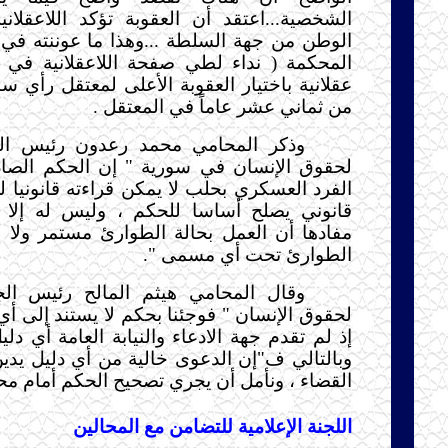
الشخصية...اعتقد أن العقوبة تؤكد اللاعقلان
الوطن من جهة السلطة ...وهذا ما عوننته في 
المحكمة ( نداء لطي صفحة اللاعقلانية في ا
عقلانية باختيار العقوبة الأعلى لمعتقل رأي س
من ثماني عشر عاماً في المعتقل .
وذكر المحامي محمد رعدون رئيس الم
لحقوق الإنسان في سورية " إن الحكم الصا
الفرد العسكري بحلب لا يمكن قراءته قانونيا ل
قانوني يصلح أساسا للحكم ، وليس له إلا 
مفادها أن العمل بحالة الطوارئ مستمر ولا 
الطوارئ تحت أي مسمى ".
وقال المحامي هيثم المالح رئيس الج
لحقوق الإنسان " فوجئنا بحكم لا يستند إلى أ
إذ لم تقدم جهة الادعاء والنيابة العامة أي دليل
وبالتالي ف"إن الدعوى خالية من أي دليل يدين
القضاء ، ونأمل أن يجري تصحيح الحكم أمام م
اللجنة الإعلامية للتضامن مع المحالين