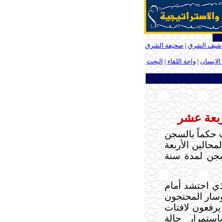
شيف الشرق
|
صحيفة الشرق
الإنسان
|
واحة اللقاء
|
البحث
ربعة عشر
 حكماً بالسجن
محالين الأربعة
جن لمدة سنة
لذي احتشد أمام
وسار المحتجون
يرفعون لافتات
ستمرار حالة