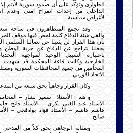
الطوارئ وتؤكد على أن صمود سورية لايتم إلا
الداخلي من إحداث انفراج امني وعدم است
لأغراض سياسية.
وقد تجمع المتظاهرون في ساحة سعد 
وألقى هيئة الدفاع كلمة لخص فيها موقف الحرك
بأن هذا القرار لن يثنينا عن نضالنا السلمي ا
يجعلنا نتراجع عن الدفاع عن حرية الوطن و
باعتباره السبيل الوحيد لمواجهة التحديا
الخارجية وكانت قاعة المحكمة قد شهدت
المحامين من جميع المحافظات السورية وممثل
الاتحاد الأوربي.
وكان القرار وجاهياً بحق سبعة من المدع
و هم : الأستاذ
سمير نشار – المحام
الأستاذ عبد الغني بكري – الأستاذ فاتح جا
هاشم هاشم – الأستاذ فؤاد بوادقجي – الأست
صالح –
وبمثابة الوجاهي بحق كلاً من المدعى عل