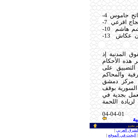
3- فاتح جاموس 4-
7-
10-
13-
ق المدنية إذ
ر هذه الأحكام
التضييق على
رفية والمحاكم
ب مركز دمشق
 السورية بوقف
عمل بجدية في
لزيادة اللحمة
04-04-01
ة
ر معزو .
ـ
لشرق العربي
|
ـ
البحث في الموقع
|
ـ