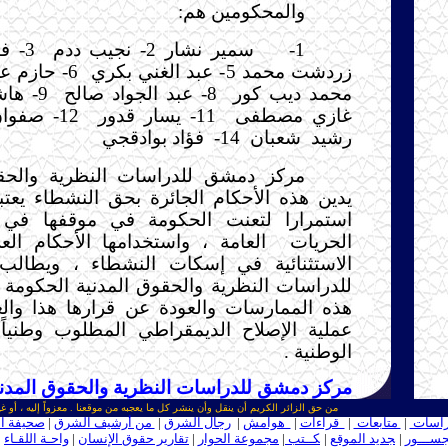
والمحكومين هم:
1- سمير نشار 2- نجيب ددم
زردشت محمد 5- عبد الغني بكري
6- حازم عجاج اقرعي
محمد ديب كور
8- عبد الجواد صالح
9- هاشم هاشم
غازي مصطفى
11- يسار قدور
12- صفوان عكاش
رشيد
شعبان
14-
فؤاد بوادقجي
مركز دمشق للدراسات النظرية والحقو
يدين هذه الأحكام الجائرة بحق النشطاء يعتب
استمرارا لتعنت الحكومة في موقفها في 
الحريات
العامة ، واستخدامها الأحكام الع
الاستثنائية في إسكات النشطاء ، ويطال
للدراسات النظرية والحقوق المدنية الحكومة
هذه الممارسات والعودة عن قرارها هذا وال
عملية الإصلاح الديمقراطي المطلوب وطنياً 
الوطنية .
مركز دمشق للدراسات النظرية والحقوق المدني
من حق الزائر الكريم أن ينقل وأن ينشر كل ما يعجبه من موقعنا . معزواً إليه ، أو غي
اسات
|
متابعات
|
قراءات
|
هوامش
|
رجال الشرق
|
من أرشيف الشرق
|
صحيفة ا
ســـور
|
ـ
جديد الموقع
|
ـ
كــتب
|
مجموعة الحوار
|
تقارير حقوق الإنسان
|
واحـة اللقـاء
|