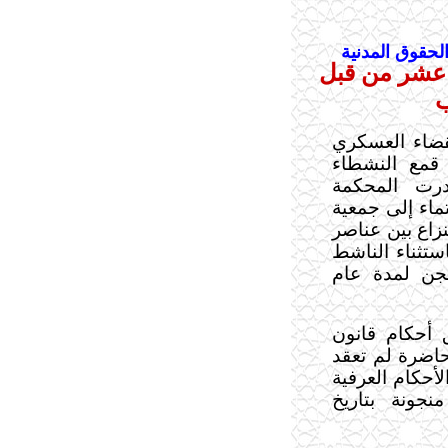
لحقوق المدنية
 عشر من قبل
ب
قضاء العسكري
قمع النشطاء
درت المحكمة
تماء إلى جمعية
زاع بين عناصر
ستثناء الناشط
جن لمدة عام
 أحكام قانون
اضرة لم تعقد
أحكام العرفية
نجونة بتاريخ