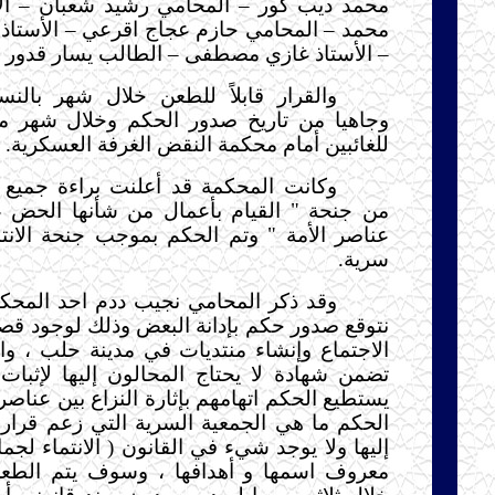
محمد ديب كور – المحامي رشيد شعبان – ال
محمد – المحامي حازم عجاج اقرعي – الأستا
– الأستاذ غازي مصطفى – الطالب يسار قدور .
والقرار قابلاً للطعن خلال شهر بالنس
وجاهيا من تاريخ صدور الحكم وخلال شهر من 
للغائبين أمام محكمة النقض الغرفة العسكرية.
وكانت المحكمة قد أعلنت براءة جميع 
من جنحة " القيام بأعمال من شأنها الحض عل
عناصر الأمة " وتم الحكم بموجب جنحة الانت
سرية.
وقد ذكر المحامي نجيب ددم احد المحكو
نتوقع صدور حكم بإدانة البعض وذلك لوجود ق
الاجتماع وإنشاء منتديات في مدينة حلب ، وا
تضمن شهادة لا يحتاج المحالون إليها لإثبات
يستطيع الحكم اتهامهم بإثارة النزاع بين عناصر ا
الحكم ما هي الجمعية السرية التي زعم قرار ال
إليها ولا يوجد شيء في القانون ( الانتماء لجم
معروف اسمها و أهدافها ، وسوف يتم الطعن