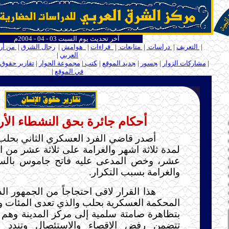
آخر تحديث يوم السبت 03 - 04 - 2004م
ــــ
|
التعريف
|
دراسات
|
متابعات
|
قراءات
|
هوامش
|
رجال الشرق
|
من أر
العربي
|
ـ
ـ
|
مشاركات الزوار
|
ـ
جسور
|
ـ
جديد الموقع
|
ـ
كتب
|
مجموعة الحوار
|
تقارير حقوق 
في الموقع
|
ـ
.....
أحكام جائرة بحق النشطاء الأ
أصدر قاضي الفرد العسكري الثاني بحلب
لمدة ثلاثة اشهر والغرامة على ثلاثة عشر من ال
عشر، وخص المدعى عليه فاتح جاموس بالس
والغرامة بسبب التكرار.
هذا القرار لاقى احتجاجاً من الجمهور ا
المحكمة العسكرية بحلب والذي تعدى المئات 
بتظاهرة صامتة سلمية إلى مركز المدينة وهم 
تتضمن رفض الإقصاء والاستئصال وتندد با