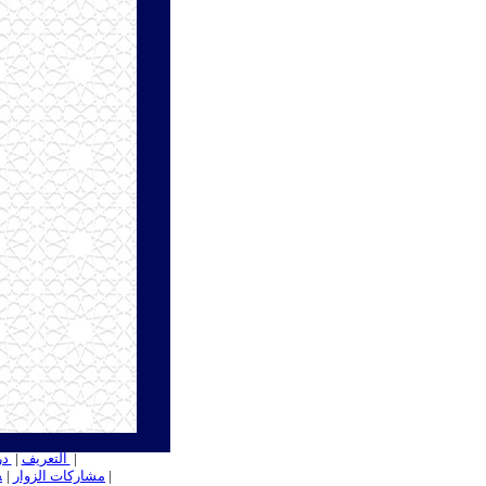
ــ
|
التعريف
|
در
ـ
|
مشاركات الزوار
|
ـ
ج