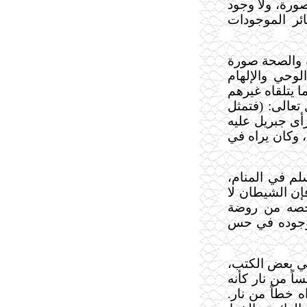
ورة، ولا وجود
ر الموجودات
ظة والصحة صورة
لوحي والإلهام
 يتلقاه غيرهم
تعالى: (فتمثل
 رأى جبريل عليه
، وكان يراه في
لم في المنام،
فإن الشيطان لا
شخصه من روضة
 وجوده في حس
ي بعض الكتب،
ً من نار كأنه
 خطاً من نار.