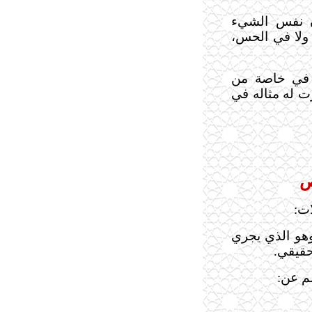
ون نفس الشيء
، ولا في الحس،
ه في خاصة من
ت له مثاله في
ص
ات:
 وهو الذي يجري
حقيقي.
م عن: