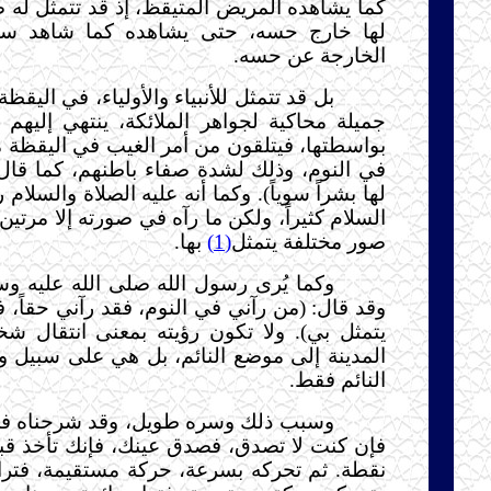
كما يشاهده المريض المتيقظ، إذ قد تتمثل له ص
لها خارج حسه، حتى يشاهده كما شاهد سائ
الخارجة عن حسه.
بل قد تتمثل للأنبياء والأولياء، في اليق
جميلة محاكية لجواهر الملائكة، ينتهي إليهم ا
بواسطتها، فيتلقون من أمر الغيب في اليقظة ما
في النوم، وذلك لشدة صفاء باطنهم، كما قال 
لها بشراً سوياً). وكما أنه عليه الصلاة والسلام
السلام كثيراً، ولكن ما رآه في صورته إلا مرتين
صور مختلفة يتمثل
(1)
بها.
وكما يُرى رسول الله صلى الله عليه وس
وقد قال: (من رآني في النوم، فقد رآني حقاً، 
يتمثل بي). ولا تكون رؤيته بمعنى انتقال 
المدينة إلى موضع النائم، بل هي على سبيل
النائم فقط.
وسبب ذلك وسره طويل، وقد شرحناه ف
فإن كنت لا تصدق، فصدق عينك، فإنك تأخذ قبسا
نقطة. ثم تحركه بسرعة، حركة مستقيمة، فتراه