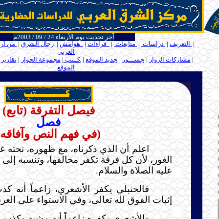
آخر تحديث يوم الأربعاء 24 / 09 / 2003م
ـــ
|
التعريف
|
دراسات
|
متابعات
|
قراءات
|
هوامش
|
رجال الشرق
|
من أر
العربي
|
ـ
ـ
|
مشاركات الزوار
|
ـ
جســـور
|
ـ
جديد الموقع
|
ـ
كــتب
|
مجموعة الحوار
|
تقارير
الموقع
|
ـ
.....
فيصل التفرقة (تابع)
فصل
(في فهم النص وآفاقه)
اعلم أن الذي ذكرناه، مع ظهوره، تحته غ
الغور، لأن كل فرقة تكفر مخالفها، وتنسبه إلى
عليه الصلاة والسلام.
فالحنبلي يكفر الأشعري، زاعماً أنه ك
إثبات الفوق لله تعالى، وفي الاستواء على الع
والأشعري يكفره زاعماً أنه مشبه وكذب 