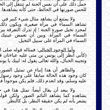
حمل ذلك على أن نفس الجنة لم تنتقل إلى الح
للحس صورتها في الحائط، حتى كأنه يشاهدها.
ولا يمتنع أن يشاهد مثال شيء كبير في 
تشاهد السماء في مرآة صغيرة، ويكون ذلك إب
لمجرد تخيل صورة الجنة ؛ إذ تدرك التفرقة بي
السماء في المرآة. وبين أن تغمض عينيك
السماء في المرآة على سبيل التخيل.
وأما الوجود الخيالي
: فمثاله قوله صلى ا
(كأني أنظر إلى يونس بن متى عليه عباءتان قط
وتجيبه الجبال، والله تعالى يقول له: لبيك يا يون
والظاهر أن هذا إنباء عن تمثيل الصورة
كان وجود هذه الحالة سابقاً على وجود رسول 
عليه وسلم، وقد انعدم ذلك، فلم يكن موجوداً ف
ولا يبعد أن يقال أيضاً: تمثل هذا في
يشاهده كما يشاهد النائم الصور. ولكن قوله
يشعر بأنه لم يكن حقيقة النظر، بل كالنظر.