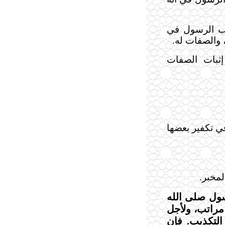
ذب الرسول في
، والصفات له.
إثبات الصفات
ي تكفير بعضها
لمخبر.
سول صلى الله
مراتب، ولأجل
التكذيب. فإن