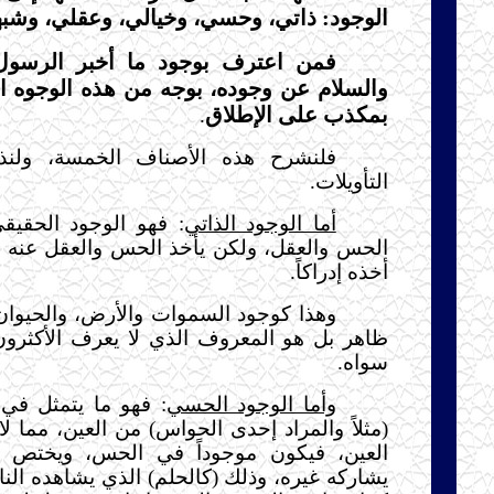
الوجود: ذاتي، وحسي، وخيالي، وعقلي، وشب
فمن اعترف بوجود ما أخبر الرسول 
والسلام عن وجوده، بوجه من هذه الوجوه 
بمكذب على الإطلاق
.
فلنشرح هذه الأصناف الخمسة، ولنذك
التأويلات.
أما الوجود الذاتي
: فهو الوجود الحقيق
الحس والعقل، ولكن يأخذ الحس والعقل عنه
أخذه إدراكاً.
وهذا كوجود السموات والأرض، والحيوان،
ظاهر بل هو المعروف الذي لا يعرف الأكثرون
سواه.
وأما الوجود الحسي
: فهو ما يتمثل في 
(مثلاً والمراد إحدى الحواس) من العين، مما ل
العين، فيكون موجوداً في الحس، ويختص ب
يشاركه غيره، وذلك (كالحلم) الذي يشاهده النائ