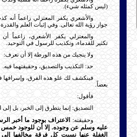
(ليس كمثله شيء).
والأشعري يكفر المعتزلي زاعماً أنه ك
جواز رؤية الله تعالى. وفي إثبات العلم والقدرة
والمعتزلي يكفر الأشعري، زاعماً أن 
تكثير للقدماء، وتكذيب للرسول في التوحيد.
ولا ينجيك من هذه الورطة إلا أن تعرف:
حد: التكذيب والتصديق، وحقيقتهما فيه.
فينكشف لك غلو هذه الفرق، وإسرافها ف
بعضاً.
فأقول:
التصديق: إنما يتطرق إلى الخبر، بل إلى ا
الاعتراف بوجود ما أخبر الر
وحقيقته:
عليه وسلم عن وجوده. إلا أن للوجود خمس 
الغفلة عنها نسبت كل فرقة مخالفها إلى 