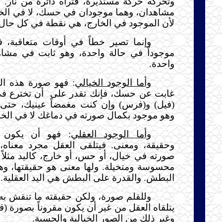
وتحركه حركة مستديرة، فتراه دائرة من نار. و
مشاهدان، وهما موجودان في حسك، لا في ال
لأن الموجود في الخارج، هي نقطة في كل حال.
وإنما تصير خطاً في أوقات متعاقبة، ف
موجوداً في حالة واحدة، وهو ثابت في مشا
واحدة.
وأما الوجود الخيالي
: فهو صورة هذه ا
غابت عن حسك، فإنك تقدر على
أن تخترع ف
(فيل) و(فرس) وإن كنت مغمضاً عينيك، حتى 
وهو موجود بكمال صورته في دماغك لا في الخا
وأما الوجود العقلي
: فهو أن يكون 
وحقيقة، ومعنى. فيتلقى العقل مجرد معناه،
صورته في خيال، أو حس، أو خارج، كاليد مثلاً 
محسوسة ومتخيلة. ولها معنى هو حقيقتها، وه
البطش. والقدرة على البطش هي اليد العقلية.
وللقلم صورة، ولكن حقيقته ما تنقش به ا
يتلقاه العقل من غير أن يكون مقروناً بصورة
وغير ذلك من الصور الخيالية والحسية.