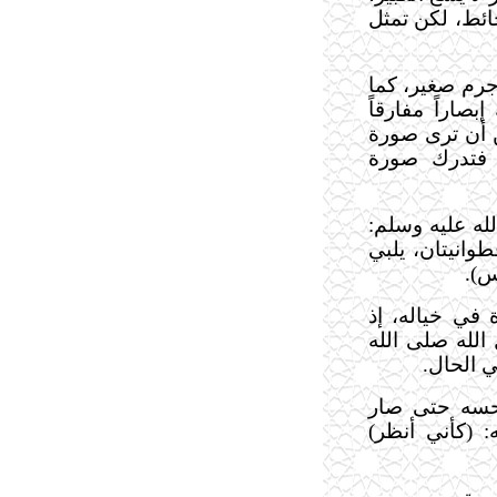
ائط، لكن تمثل
جرم صغير، كما
صاراً مفارقاً
ن أن ترى صورة
 فتدرك صورة
لله عليه وسلم:
وانيتان، يلبي
س).
 في خياله، إذ
الله صلى الله
ي الحال.
 حسه حتى صار
: (كأني أنظر)