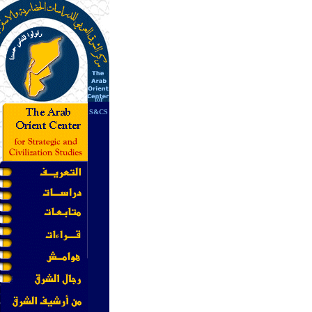
for
S&CS