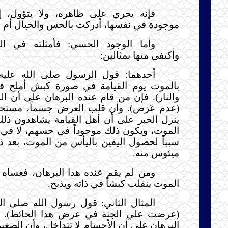
فإنه يجري على ظاهره، ولا يتؤول، 
موجودة في نفسها، أدركت بالحس والخيال أم ل
وأما الوجود الحسي
: فأمثلته في الت
وأكتفي منها بمثالين:
أحدهما: قول الرسول صلى الله عليه
بالموت يوم القيامة في صورة كبش أملح فيذ
والنار). فإن من قام عنده البرهان على أن 
(عدم عَرَض). وأن قلب العرض جسماً، مستحي
ينزل الخبر على أن أهل القيامة يشاهدون ذلك
الموت، ويكون ذلك موجوداً في حسهم، لا في 
سبباً لحصول اليقين باليأس من الموت، بعد ذل
ميئوس منه.
ومن لم يقم عنده هذا البرهان، فعساه 
الموت ينقلب كبشاً في ذاته ويذبح.
المثال الثاني: قول رسول الله صلى ال
(عرضت علي الجنة في عرض هذا الحائط). ف
البرهان على أن الأجسام لا تتداخل، وأن الصغير 