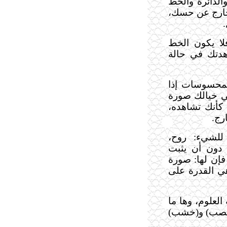
الدائرة والخط
خارج عن حسك،
لا يكون الخط
هدتك في حالة
لمحسوسات إذا
ي خيالك صورة
كأنك تشاهده،
رج.
للشيء: روح،
 دون أن يثبت
فإن لها: صورة
ي القدرة على
لعلوم، وها ما
 (قصب) و(خشب)