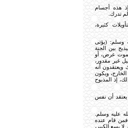
إذ هذه أجسام
م تدرك.
أويلات كثيرة،
 وسلم: (يؤتى
بح بين الجنة
الموت عرض، أو
ل غير مقدور،
 ويعتقدون أنه
الخارج، ويكون
ك، إذ المذبوح
يعتقد أن نفس
له عليه وسلم.
من قام عنده
لا يسع الكبير،