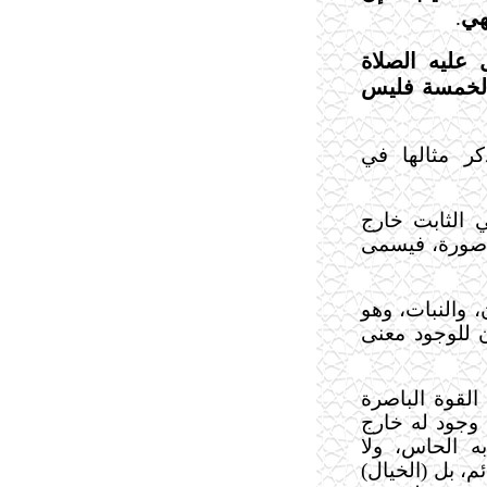
هي
.
عليه الصلاة
الخمسة فليس
ر مثالها في
ي الثابت خارج
 صورة، فيسمى
 والنبات، وهو
 للوجود معنى
القوة الباصرة
ا وجود له خارج
ه الحاس، ولا
م، بل (الخيال)