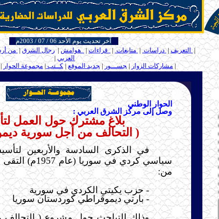
آخر تحديث يوم الأحد 06 / 07 / 2003م
ــ
|
التعريف
|
دراسات
|
متابعات
|
قراءات
|
هوامش
|
رجال الشرق
|
من أر
العربي
|
ـ
ـ
|
مشاركات الزوار
|
ـ
جســـور
|
ـ
جديد الموقع
|
ـ
كــتب
|
مجموعة الحوار
|
.....
الحوار الوطني
وصل إلى مركز الشرق العربي :
بلاغ مشترك حول العمل لت
( التحالف من أجل سورية ديمو
في الذكرى السادسة والأربعين لتأس
سياسي كردي في سوريا 
من:
- حزب يكيتي الكردي في سورية
- بارتي ديموقراطي كوردستان سوريا
وذلك للتباحث حول مشروع ( التحالف 