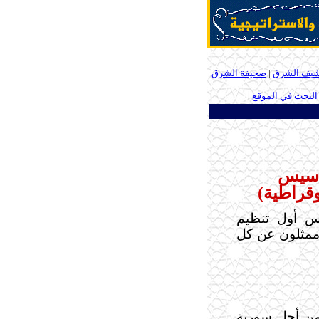
شيف الشرق
|
صحيفة الشرق
البحث في الموقع
|
ـ
أسيس
قراطية)
يس أول تنظيم
(عام 1957م) التقى ممثلون عن كل
من أجل سورية