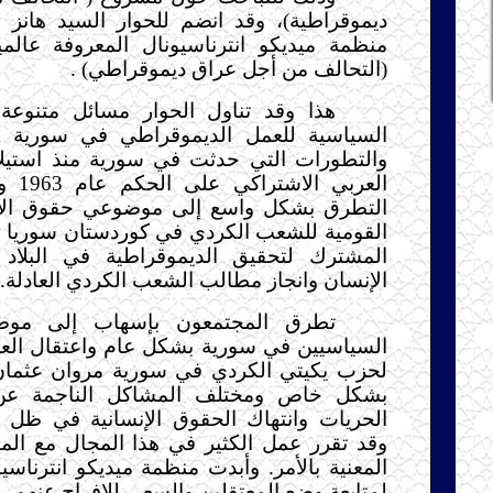
ديموقراطية)، وقد انضم للحوار السيد هانز 
منظمة ميديكو انترناسيونال المعروفة عالمي
(التحالف من أجل عراق ديموقراطي) .
هذا وقد تناول الحوار مسائل متنوعة 
السياسية للعمل الديموقراطي في سورية من
والتطورات التي حدثت في سورية منذ استيل
العربي 
التطرق بشكل واسع إلى موضوعي حقوق الإن
القومية للشعب الكردي في كوردستان سوريا و
المشترك لتحقيق الديموقراطية في البلا
الإنسان وانجاز مطالب الشعب الكردي العادلة..
تطرق المجتمعون بإسهاب إلى موضو
السياسيين في سورية بشكل عام واعتقال العض
لحزب يكيتي الكردي في سورية مروان عثما
بشكل خاص ومختلف المشاكل الناجمة عن
الحريات وانتهاك الحقوق الإنسانية في ظل ا
وقد تقرر عمل الكثير في هذا المجال مع الم
المعنية بالأمر. وأبدت منظمة ميديكو انترناسي
لمتابعة وضع المعتقلين والسعي للإفراج عنهم.