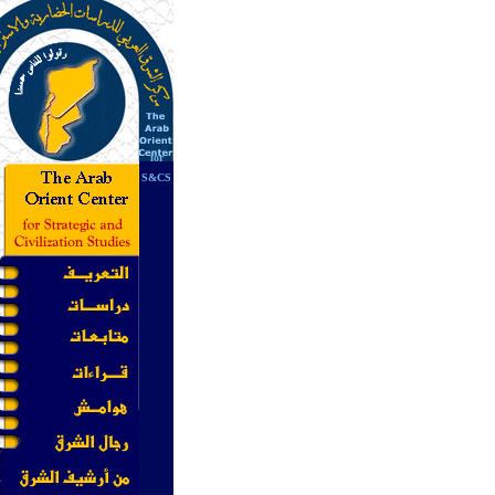
for
S&CS