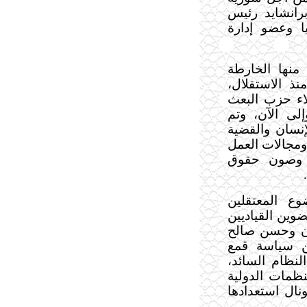
برانشايد رئيس
ا وعضو إدارة
منها الخارطة
ذ الاستقلال،
اء حزب البعث
الاشتراكي على الحكم عام 1963 وإلى الآن، وتم
سان والقضية
مجالات العمل
د وصون حقوق
ع المعتقلين
وين القياديين
ن وحسن صالح
 سياسة قمع
لنظام السائد،
نظمات الدولية
ونال استعدادها