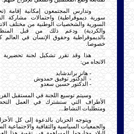
وتدارس المجتمعون إمكانية إقامة (
سورية ديموقراطية) واحتمالات مشاركة ال
السورية والشخصيات الوطنية من مختلف الانتم
والكردية) ودعم ذلك من قبل المنظم
بالديموقراطية وحقوق الإنسان في العالم كل
خصوصا.
هذا وقد تقرر تشكيل لجنة تحضيرية 
الاتجاه من:
- هانز براندشايد
-
الدكتور توفيق حمدوش
- الدكتور حسين سعدو
وسيتم توسيع اللجنة في المستقبل الق
الأطراف التي ستشترك في العمل التحض
ومتطلبات النشاط...
ويتوجه الحزبان بالدعوة إلى كل الأحز
والجمعيات السياسية والثقافية والاجتماعية ال
البلاد وخارجها للمساهمة في تقوية هذا الع