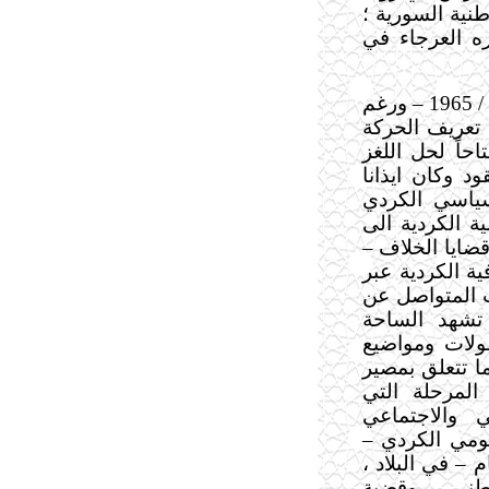
طنية السورية ؛
ره العرجاء في
شكل كونفرانس الخامس من آب عام / 1965 – ورغم
ة تعريف الحركة
احاً لحل اللغز
د وكان ايذانا
سياسي الكردي
ة الكردية الى
ضايا الخلاف –
ية الكردية عبر
ث المتواصل عن
 تشهد الساحة
ولات ومواضيع
 تتعلق بمصير
لمرحلة التي
ي والاجتماعي
لقومي الكردي –
– في البلاد ،
وطني – وقضية