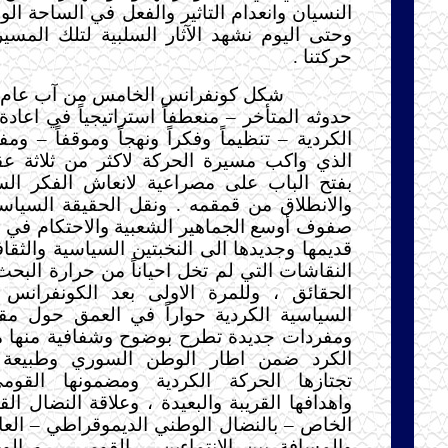
النسيان وانعدام التاثير والفعل في الساحة الو
وحتى اليوم نشهد الآثار السلبية لتلك المسي
حركتنا .
حدوثه المتأخر – منعطفاً استراتيجياً في اعاد
الكردية – تنظيماً وفكراً ونهجاً وموقفاً – ومفت
الذي واكب مسيرة الحركة لاكثر من ثلاثة عقو
بفتح الباب على مصراعية لانعاش الفكر ال
والانطلاق من قمقمه . ونقل الحقيقة السياسي
صفوف أوسع الجماهير الشعبية والاحتكام في ق
قديمها وجديدها الى النخبتين السياسية والثقاف
النقاشات التي لم تخل احياناً من حرارة البح
الحقائق ، وللمرة الاولى بعد الكونفرانس
السياسية الكردية حواراً في العمق حول مق
ومفردات جديدة تطرح بوضوح وشفافية منها ما
الكرد ضمن اطار الوطن السوري وطبيعة ا
تجتازها الحركة الكردية ومضمونها القوم
واهدافها القريبة والبعيدة ، وعلاقة النضال ا
الخاص – بالنضال الوطني الديموقراطي – العام 
والمسافة بين الانتماءين – القومي – و ال