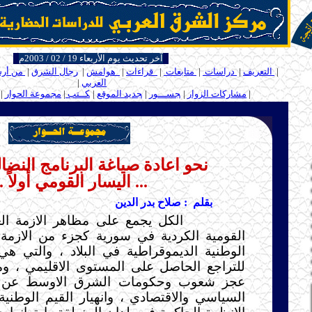
آخر تحديث يوم الأربعاء 19 / 02 / 2003م
ــ
|
التعريف
|
دراسات
|
متابعات
|
قراءات
|
هوامش
|
رجال الشرق
|
من أر
العربي
|
ـ
ـ
|
مشاركات الزوار
|
ـ
جســـور
|
ـ
جديد الموقع
|
ـ
كــتب
|
مجموعة الحوار
|
.....
نحو اعادة صياغة البرنامج النضا
... اليسار القومي أولاً ..
بقلم : صلاح بدر الدين
الكل يجمع على مظاهر الازمة العا
القومية الكردية في سورية كجزء من الازمة 
الوطنية الديموقراطية في البلاد ، والتي هي 
للتراجع الحاصل على المستوى الاقليمي ، ومن
عجز شعوب وحكومات الشرق الاوسط عن ت
السياسي والاقتصادي ، وانهيار القيم الوطنية