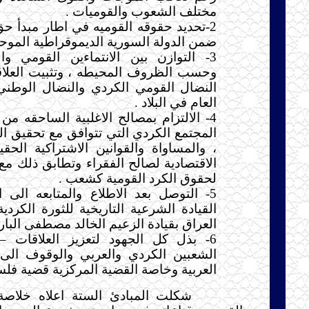
مختلف الشعوب والقوميات .
2-تحديد حقوقه القوميه في اطار مبدأ حق
ضمن الدولة السورية الديموقراطية الموحد
3- التوازن بين الانتماءين القومي وا
وحسب الظروف المحيطه ، وتثبيت العلاقة
النضال القومي الكردي والنضال الوطني
العام في البلاد .
4- الالتزام بمصالح الاغلبية الساحقه م
المجتمع الكردي التي تتوافق مع تحقيق الع
، والمساواة والقوانين الاشتراكية الحقي
الاقتصادية لصالح الفقراء وتطابق ذلك مع 
لحقوق الكرد القومية كشعب .
5- التوصل بعد الاطلاع والمتابعه الى
القيادة الشرعية التاريخية للثورة الكرد
العراق بقيادة الزعيم الخالد مصطفى البارز
6- بذل كل الجهود لتعزيز العلاقات – 
الشعبين الكردي والعربي والوقوف الى 
العربية وخاصة القضية المركزية قضية فل
شكلت المبادئ الستة اعلاه خلاصة ا