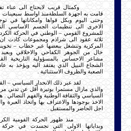
وكمثال قريب لايحتاج الى عناء تفك
قامت به اجهزة السلطةمنذ اواسط سبعينات ا
وحتى اليوم وبكل قواها وامكاناتها في توجي
الاخرى الى تنظيمات الجسم الاساسي الن
للمشروع القومي – الوطني في الحركة الكردي
ثلاثة عقود الى شراذم ومجموعات كادت ان
المركزية وتنشغل ببعضها عبر خطاب – تخويني
خال من الجوهر الكفاحي والاخلاقي وبعيد
مشاعر الاحساس بالمسؤولية التاريخية الق
الشجاع النبيل الذي يفتقد اليه ويؤخذ به عا
الصعبة والظروف الاستثنائية .
لقد عبر ذلك الانحدار السياسي – الق
والذي مازال مستمرا بوتيرة أقل عن تدني م
السياسي والثقافة الوطنية والفهم النضالي . 
الاخذ بوجودها والاعتراف بها واتخاذ العبرة و
اجل الحاضر والمستقبل .
منذ ظهور الحركة القومية الكرد
وبداياتها الاولى التي تجسدت في حركة