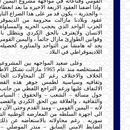
القومي وقناعاته في مواجهة مشروع اليمين 
واذا اضفنا العقود الاربعة الاخيره ما بعد انعط
– والجذرية – يكون قد مر على هذا الصراع التا
عقود وبلادنا مازالت محرومة من الديموقر
الحزب الواحد الذي يحجب الحريه والمساواة
الانسان ولايعترف بالحق الكردي ويتظلل بال
وقوانين الطوارئ مازال جاثماً ، واليمين القوم
يجد له هامشاً من التواجد والمناوره كحصيله 
اللاديموقراطي في البلاد .
وعلى صعيد المواجهه بين المشروعين
المستخلصه منذ عام 1965 مازالت ت
الخلاف والاختلاف رغم كل المحاولات الجا
وثقافيه وسياسية لطمس جوهر هذه القضاي
الالتفاف عليها ورغم التراجع اللفظي من جانب 
حول مسألة – الشعب – والحقوق : السياسية
والثقافية ، والعلاقة بين الحق الكردي والقضي
لانه – اليمين القومي – ومنذ القدم وحتى الآن
الى اجهزة السلطه من المعارضه الوطنيه الد
سوريه . رغم محاولاته بالاستعاضه عن ذلك ب
الضابط الامني السابق – منذر الموصلي –