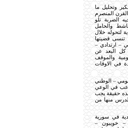
ير وتحليل ما
لقرن المنصرم
ه الضربة تلو
اشط والحامل
ة لتحوله خلال
 تنسى قضيتها
 – ارتدادي –
 كل البعد عن
ومية والموقف
دة في الاوقات
ومي – الوطني
رعب في الوعي
هذه حقيقة يجب
الدرس منها من
ية في سورية
 – خويبون –