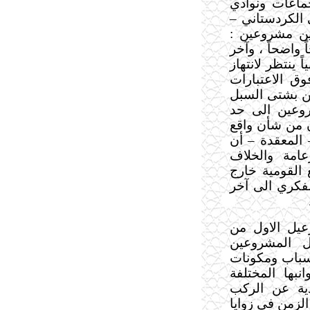
ماعات ونوادي
 الكردستاني –
بين مشروعين :
واضحاً ، وآخر
 ينتظر لانتهاز
 الاعتبارات
ين بشتى السبل
روعين الى حد
ن من شأن واقع
المعقدة – أن
امة والخلاف
 القومية خارج
لفكري الى آخر
يل الاول من
ل المشروعين
اسباب ومكونات
بها المختلفة
ية عن الركب
الزمن في زوايا