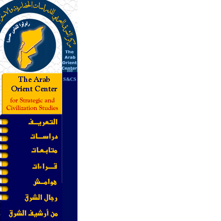
for
S&CS