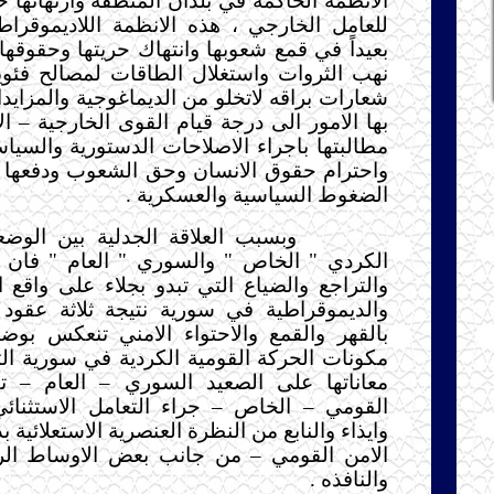
الانظمة الحاكمة في بلدان المنطقة وارتهانها حا
للعامل الخارجي ، هذه الانظمة اللاديموقرا
بعيداً في قمع شعوبها وانتهاك حريتها وحقوقها
نهب الثروات واستغلال الطاقات لمصالح فئوي
شعارات براقه لاتخلو من الديماغوجية والمزا
بها الامور الى درجة قيام القوى الخارجية – الا
مطالبتها باجراء الاصلاحات الدستورية والسياس
واحترام حقوق الانسان وحق الشعوب ودفعها ل
الضغوط السياسية والعسكرية .
وبسبب العلاقة الجدلية بين الوضعي
الكردي " الخاص " والسوري " العام " فان 
والتراجع والضياع التي تبدو بجلاء على واقع ا
والديموقراطية في سورية نتيجة ثلاثة عقو
بالقهر والقمع والاحتواء الامني تنعكس بو
مكونات الحركة القومية الكردية في سورية ا
معاناتها على الصعيد السوري – العام – ت
القومي – الخاص – جراء التعامل الاستثنائ
وايذاء والنابع من النظرة العنصرية الاستعلائية 
الامن القومي – من جانب بعض الاوساط الر
والنافذه .