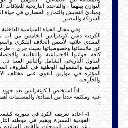
التوازن بينهما ، والقاعدة التاريخية للعلاقات ال
ومبادئ التعايش والتمازج الحضاري في حياة ا
الشراكة والمصير .
وفي مجال الحياة السياسية الداخلية ل
الكردية دشن كونفرانس الخامس من آب نهج
التصدي علانية لأسس الخلاف الفكري والس
عن ملابساتها وخصوصياتها بحيث جرى – طرحها
كافة جوانبها الاجتماعية والثقافية والاقتص
التناول التاريخي الشامل والتأثير المتبا دل
القومية والشموليه الوطنية في الظروف المح
المؤثره في موازين القوى على مختلف الاص
والخارجية .
اذاً استخلص الكونفرانس بعد جهود فك
غنية ومكثفة عدداً من المبادئ والمسلمات أهمه
:
1- اعادة تعريف الكرد في سورية كشعب 
القومية المميزة ويقيم في موطنه التار
رغم تعاقب الموجات والقوى السائده 