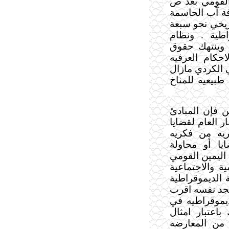
القومي بعد ص
افة آب الحاسمة
ريخي نحو سبعة
اطية . ونظام
 وينتهك حقوق
احكام العرفيه
ي الكردي مازال
طبيعيه للمناخ
 فإن المبادئ
شكل الاطار العام لقضايا
ريه من فكريه
ا أو محاولة
اليمين القومي
 والاجتماعية
ة الديموقراطية
 يجد نفسه اقرب
يموقراطيه في
اعتبار امثال
 من المعارضه