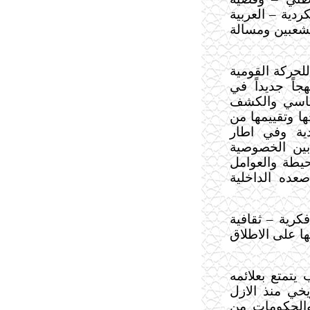
كردية – العربية
لشعبين ومسالة
لحركة القومية
اً جديداً في
ياسي والكشف
 وتقييمها من
ادية وفي اطار
 بين الخصوصية
يطة والعوامل
عده الداخلية
رية – ثقافية
ا على الاطلاق
يتمتع بعلائمه
يخي منذ الازل
والحكومات من