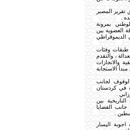
 تقرير المصير
ه .
لوطني بمرونة
 العضوية بين
 الديموقراطي
ن طبقات وفئات
دالة ، والتقدم
قية والانجازات
مبدأ الاستجابة
 الوقوف لجانب
ية في كردستان
اني .
التاريخية بين
جانب القضايا
سطين .
جوبة اليسار