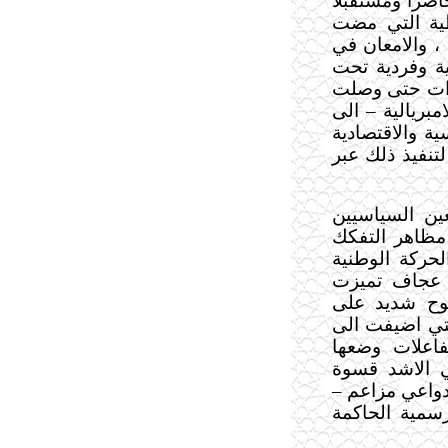
ضراً ومستقبلاً
طية التي مضت
 ، والامعان في
ة وفردية تحت
يدات حتى وصلت
مبريالية – الى
ية والاقتصادية
تنفيذ ذلك عبر
ن السياسيين
مظاهر التفكك
لحركة الوطنية
د عجاف تميزت
ضوح شديد على
لتي اضيفت الى
فاعلات وضعها
ي الاشد قسوة
بدواعي مزاعم –
سمية الحاكمة