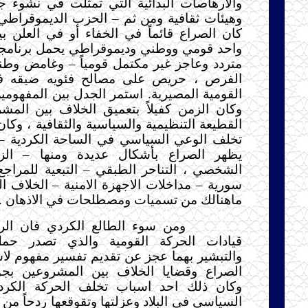
والارهاصات البدائية التي تمثلت في نشوء ج
وهيئات ثقافية ومن ثم – الحزب الديموقراطي
كان الصراع قائماً في الخفاء أو في العلن 
واحد قومي ووطني وديموقراطي يحمل برنامجاً 
متردد وعاجز غير مكتمل قومياً – وغامض وطنياً
الفرص ، حريص على مصالح فئويه ضيقه فوق
القومية المصيرية. استمر الجدل بين المفهوم
وكان الزمن كفيلاً بتعميق الخلاف بين المش
القطيعة التنظيمية والسياسية والثقافية ، وكا
تخلف الوعي السياسي في الساحة الكردية – 
يظهر الصراع بأشكال عديدة ومنها – الزع
الشخصي ، التناحر الطبقي – التبعية للمراجع
سورية – مداخلات الاجهزة الامنية – الخلاف ا
ماهنالك من تسميات ومصطلحات في الاذهان .
ومن سوء الطالع الكردي فان الرع
قيادات الحركة القومية والذي تصدر حم
والتبشير بهما عجز عن تقديم تفسير مفهوم ل
الصراع وقضايا الخلاف بين المشروعين بجوان
وكان ذلك احد اسباب تخلف الحركة الكرد
السياسي في البلاد وعزلتها وتقوقعها ردحاً من 