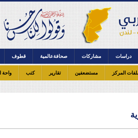
دراسات
مشاركات
صحافةعالمية
قطوف
لفات المركز
مستضعفين
تقارير
كتب
واحة ا
ية