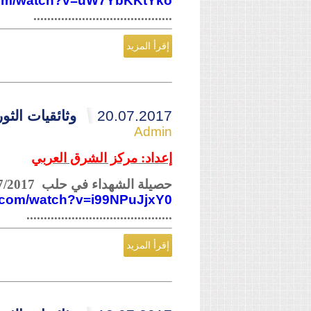
.com/watch?v=uW7YbKKtYko
........................................
إقرأ المزيد
20.07.2017
وثائقيات الثورة ال
Admin
إعداد: مركز الشرق العربي
حصيلة الشهداء في حلب 17/07/2017
e.com/watch?v=i99NPuJjxY0
..........................................
إقرأ المزيد