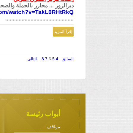
ديرالزور ... مجازر بالجملة والضحايا مدني
.com/watch?v=TakL0RHtRkQ
..............................................
إقرأ المزيد
السابق
4
5
6
7
8
التالي
أبواب رئيسة
مواقف