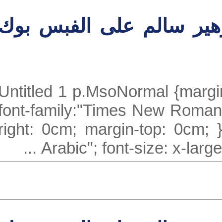
ير سالم على الفبس بوك
Untitled 1 p.MsoNormal {mar
font-family:"Times New Roma
right: 0cm; margin-top: 0cm;
Arabic"; font-size: x-larg