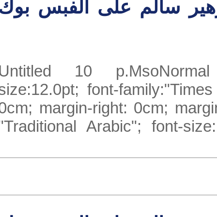
ير سالم على الفبس بوك
Untitled 10 p.MsoNorma
size:12.0pt; font-family:"T
0cm; margin-right: 0cm; marg
"Traditional Arabic"; font-s