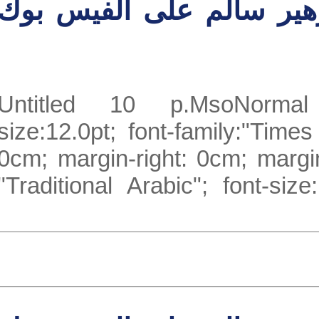
ير سالم على الفيس بوك
Untitled 10 p.MsoNorma
size:12.0pt; font-family:"T
0cm; margin-right: 0cm; marg
"Traditional Arabic"; font-s