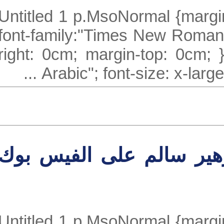
Untitled 1 p.MsoNormal {mar
font-family:"Times New Roma
right: 0cm; margin-top: 0cm;
Arabic"; font-size: x-larg
ير سالم على الفيس بوك
Untitled 1 p.MsoNormal {mar