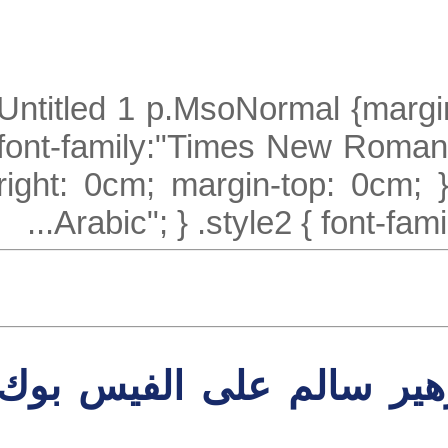
Untitled 1 p.MsoNormal {mar
font-family:"Times New Roma
right: 0cm; margin-top: 0cm;
Arabic"; } .style2 { font-f
ير سالم على الفيس بوك