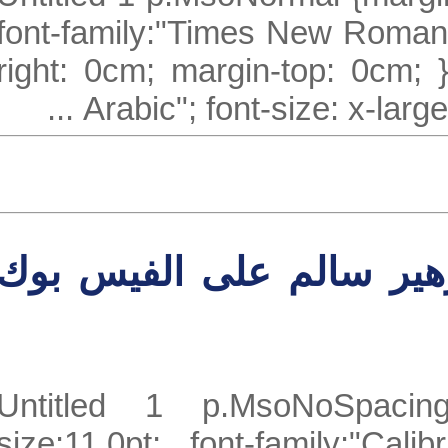
font-family:"Times New Roma
right: 0cm; margin-top: 0cm;
Arabic"; font-size: x-larg
ير سالم على الفيس بوك
Untitled 1 p.MsoNoSpaci
size:11.0pt; font-family:"Ca