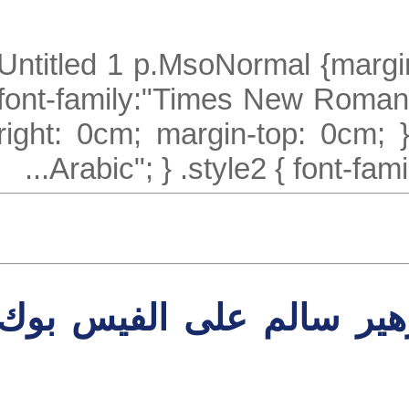
Untitled 1 p.MsoNormal {mar
font-family:"Times New Roma
right: 0cm; margin-top: 0cm;
Arabic"; } .style2 { font-f
ير سالم على الفيس بوك