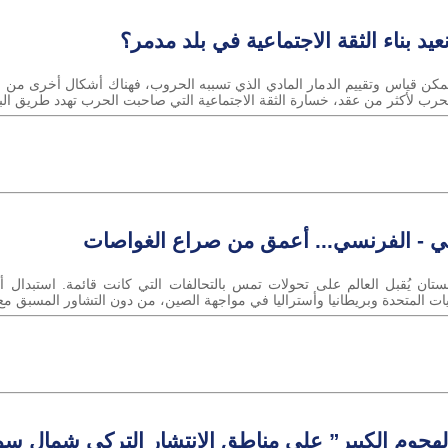
يد بناء الثقة الاجتماعية في بلد مدمر؟
اء 22/9/2021 بينما من الممكن قياس وتقييم الدمار المادي الذي تسببه الحروب، فهناك أشكال أخ
 لأكثر من عقد، خسارة الثقة الاجتماعية التي صاحبت الحرب تهدد طريق البلاد ن
ركي - الفرنسي... أعمق من صراع الغواصات
ي الاربعاء 22/9/2021 بعد أفغانستان يُقبل العالم على تحولات تمس بالتحالفات التي كانت قائم
يات المتحدة وبريطانيا وأستراليا في مواجهة الصين، من دون التشاور المسبق مع ا
هجوم الكبير” على مناطق الانتشار التركي شمال سو