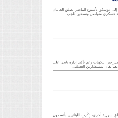
لسوري بشار الأسد إلى موسكو الأسبوع الماضي يطلق الجانبان
د عسكري متواصل وتسخين للجب...
وبقي في حيز التكهنات رغم تأكيد إدارة بايدن على
يضاً بقاء المستشارين العسك...
 ومناطق سورية أخرى، ذكّرت اللبنانيين بأنه، دون