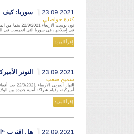
23.09.2021
سوريا: كيف نع
كندة حواصلي
نون بوست الاربع
في إصلاحها، في سوريا التي انغمست في الحرب
إقرأ المزيد
23.09.2021
التوتر الأمي
سميح صعب
النهار العرب
أميركية، وقيام شراكة أمنية جديدة بين الولا
إقرأ المزيد
22.09.2021
هل اقترب “ال