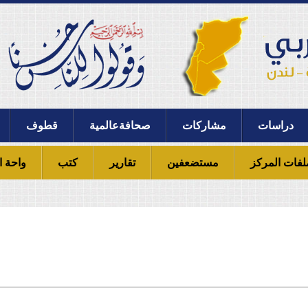
دراسات
مشاركات
صحافةعالمية
قطوف
لفات المركز
مستضعفين
تقارير
كتب
واحة ا