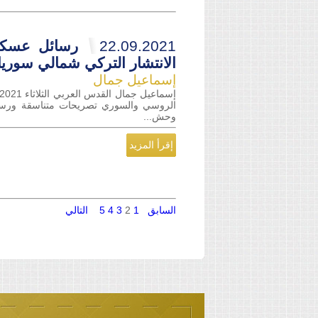
22.09.2021
رسائل عسكر
الانتشار التركي شمالي سوريا
إسماعيل جمال
الروسي والسوري تصريحات متناسقة ورسا
وحش...
إقرأ المزيد
السابق
1
2
3
4
5
التالي