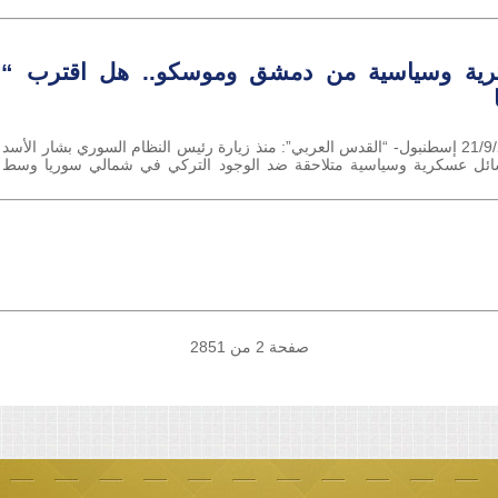
ية وسياسية من دمشق وموسكو.. هل اقترب “ال
إسماعيل جمال القدس العربي الثلاثاء 21/9/2021 إسطنبول- “القدس العربي”: منذ زيارة رئيس النظام ا
ئل عسكرية وسياسية متلاحقة ضد الوجود التركي في شمالي سوريا وسط
صفحة 2 من 2851