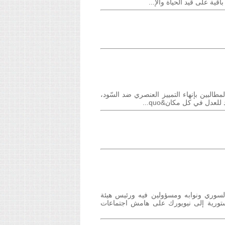
قية على قيد الحياة والإ...
أفريقية وأبرز المطالبين بإنهاء التمييز العنصري ضد السّود،
لعدل في كل مكان&quo...
الائتلاف الوطني السوري ونوابه ومسؤولين فيه ورئيس هيئة
تورية إلى نيويورك على هامش اجتماعات