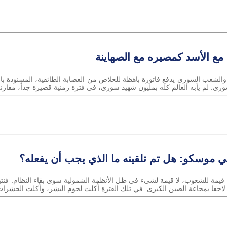
 مع الأسد كمصيره مع الصهاينة
21/9/202 لأكثر من عقد، والشعب السوري يدفع فاتورة باهظة للخلاص من العصابة الطائفية، الم
ي. لم يأبه العالم كله بمليون شهيد سوري، في فترة زمنية قصيرة جداً، مقارنة ب
ي موسكو: هل تم تلقينه ما الذي يجب أن يفعله؟
21/9/ لا قيمة للأفراد، لا قيمة للشعوب، لا قيمة لشيء في ظل الأنظمة الشمولية سوى بقاء النظ