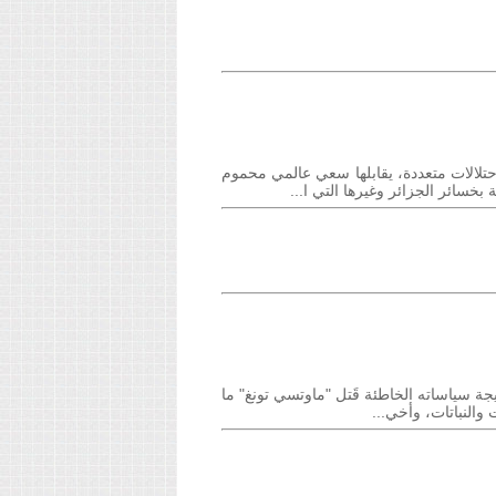
سنودة باحتلالات متعددة، يقابلها سعي عالمي محموم
خسائر الجزائر وغيرها التي ا...
ام. فنتيجة سياساته الخاطئة قَتل "ماوتسي تونغ" ما