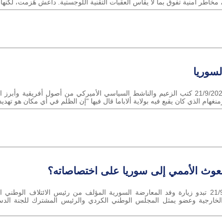
 مخاطر أمنية تفوق بما لا يقاس العقبات التقنية اللوجستية. داعش هُزمت، لكنها با
لسوريا
وسام الدين العكلة سوريا تي في الثلاثاء 21/9/2021 كتب الزعيم والناشط السياسي الأميركي من أصول 
هام الذي كان يقبع فيه بولاية ألاباما قال فيها "إن الظلم في أي مكان هو تهديد ل
عوث الأممي إلى سوريا على اختصاصاته؟
بهية مارديني سوريا تي في الثلاثاء 21/9/2021 تبدو زيارة وفد المعارضة السورية المؤلف من رئيس 
الخارجية وعضو يمثل المجلس الوطني الكردي والرئيس المشترك للجنة الدس