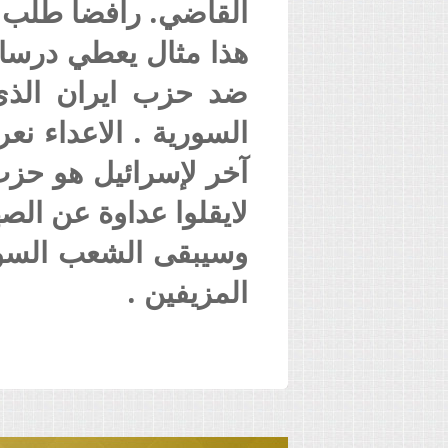
القاضي. رافضاً طلب 
هذا مثال يعطي درسا 
ضد حزب ايران الذي
السورية . الاعداء نع
آخر لإسرائيل هو حزب 
لايقلوا عداوة عن الصه
وسيبقى الشعب السوري
المزيفين .