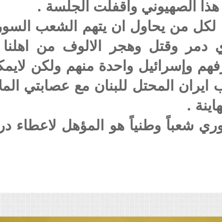
هذا الصهيوني وأقفلت الجلسة .
لكل من يحاول ان يتهم الشعب السوري 
 دمر وقتل وهجر الالوف من اهلنا
رفهم وإسرائيل واحدة منهم ولكن لايمك
ايران المحتل للبنان مع عصابتي المل
اينة .
 شعباً وطنياً هو المؤهل لاعطاء دروس