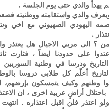
لم يهدأ والدي حتى يوم الجلسة .
ويعرف والدي واستقامته ووطنيته فصعب
مه اليهودي الصهيوني مع اخي وشرح
ذار .
ولمن ؟ الى مربي الاجيال هل يعتذر وا
تدوا على حدودنا ايضاً ، فثارت ثائ
لتاريخ ودرسا في وطنية السوريين 
التاريخ أعلّم كل طلابي دروسا بالو
بوا وطنهم وكيف يتمسكون بإرضهم، 
باحتلال أراضٍ عربية اخرى ، ان الاع
لو اعتذر فلن اقبل اعتذاره . انتهت