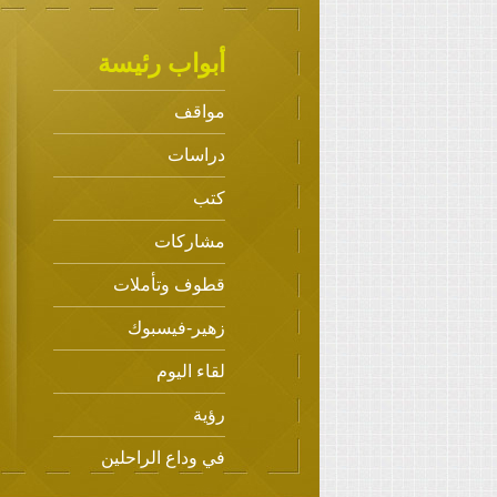
أبواب رئيسة
مواقف
دراسات
كتب
مشاركات
قطوف وتأملات
زهير-فيسبوك
لقاء اليوم
رؤية
في وداع الراحلين