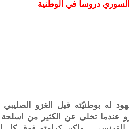
لسوري دروساً في الوطنية
 له بوطنيّته قبل الغزو الصليبي ا
غزو عندما تخلى عن الكثير من اسلحة 
ال الفرنسي . ولكن كرامته فوق كل اع