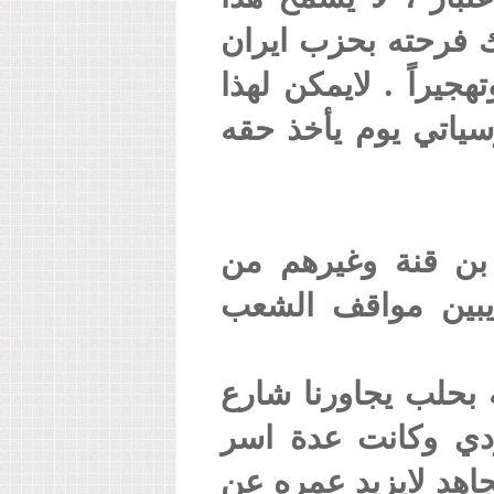
ك فرحته بحزب ايران
جيراً . لايمكن لهذا
ياتي يوم يأخذ حقه
و بن قنة وغيرهم من
يبين مواقف الشعب
لجميلية بحلب يجاورنا شارع
دي وكانت عدة اسر
اهد لايزيد عمره عن