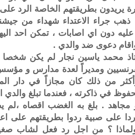
الحارة يريدون بطريقتهم الخاصة الرد على
ذهب جراء الاعتداء شهداء من جيشنا،
عليه دون اي اصابات ، تمكن احد الي
قام دعوى ضد والدي .
تاذ محمد ياسين نجار لم يكن شخصا ع
رنسيين ومديراً لعدة مدارس و مؤسس
 من ذلك كان مجازاً في دار المعلم
محفوظ في ذاكرته ، فعندما تبلغ والد
 مجاهد . بلغ به الغضب اقصاه ،لم ي
ا على صبية ردوا بطريقتهم على اعتد
لماذا ؟ من اجل رد فعل لشاب صغير