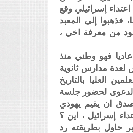
 اعتداء إسرائيلي وقع
 فذهبوا إلى المعبد
هود من معرفة اخي ،
اديا فهو وطني منذ
 لعدة مدارس ثانوية
ين العليا بالتاريخ
ي الدعوى لحضور جلسة
صدق ان يقيم يهودي
اء إسرائيل ، اين ؟
 حاول بطريقته رد