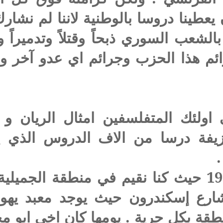
عطينا دروسا بالوطنية لاننا لم نشار
لشعب السوري ذبحاً وقتلاً وتدميراً وته
م هذا الحزب وجرائم اي عدو آخر وس
ي اولئك المتفلسفين امثال الريان 
زيفة درسا من الاف الدروس الذي 
كان ذلك في عام 1965 حيث كنا نقيم في منطقة ا
شارع إسكندرون حيث يوجد معبد يهو
طقة بكل حرية . يومها كان اخي ابو مج