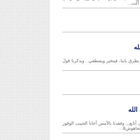
أكت...
له
يطرق بابنا، فيتخير ويصطفي.. ويذكرنا قولَ
الله
بع,,, وفقدنا بالأمس أخانا الحبيب الوقور
لجاهوش&...