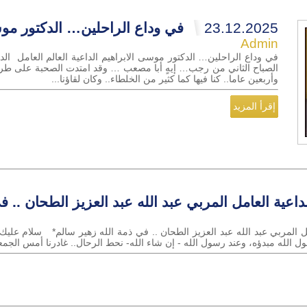
23.12.2025
في وداع الراحلين… الدكتور موس
Admin
في وداع الراحلين… الدكتور موسى الابراهيم الداعية العالم العامل الد
الصباح الثاني من رجب… إيهٍ أبا مصعب … وقد امتدت الصحبة على طريق
وأربعين عاما.. كنا فيها كما كثير من الخلطاء.. وكان لقاؤنا...
إقرأ المزيد
لداعية العامل المربي عبد الله عبد العزيز الطحان .. ف
مل المربي عبد الله عبد العزيز الطحان .. في ذمة الله زهير سالم* سلام عليك 
 الله مبدؤه، وعند رسول الله - إن شاء الله- نحط الرحال.. غادرنا أمس الجمعة