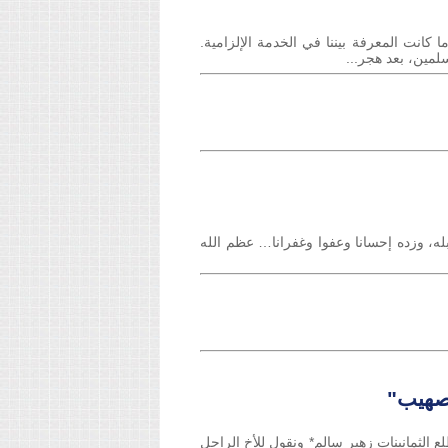
كانت المعرفة بيننا في الخدمة الإلزامية.
بله، وزده إحسانا وعفوا وغفرانا… عظم الله
 صهيب"
ع الثمانينات زهير سالم* ونقول للأخ الراحل