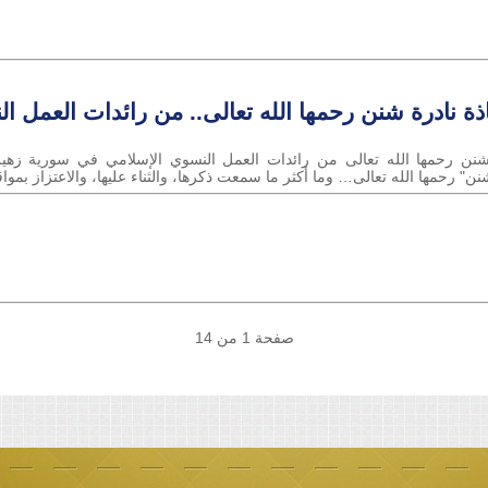
اذة نادرة شنن رحمها الله تعالى.. من رائدات العمل
ة شنن رحمها الله تعالى من رائدات العمل النسوي الإسلامي في سورية زهير
شنن" رحمها الله تعالى… وما أكثر ما سمعت ذكرها، والثناء عليها، والاعتزاز بمو
صفحة 1 من 14