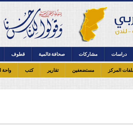
دراسات
مشاركات
صحافةعالمية
قطوف
لفات المركز
مستضعفين
تقارير
كتب
واحة ا