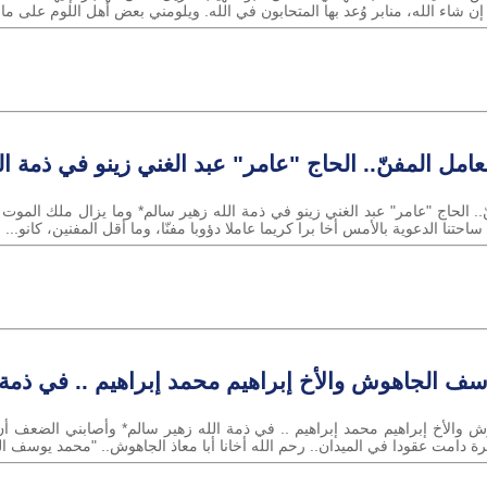
إن شاء الله، منابر وُعد بها المتحابون في الله. ويلومني بعض أهل اللوم على ما 
لعامل المفنّ.. الحاج "عامر" عبد الغني زينو في ذمة ال
ّ.. الحاج "عامر" عبد الغني زينو في ذمة الله زهير سالم* وما يزال ملك الموت 
ا الدعوية بالأمس أخا برا كريما عاملا دؤوبا مفنّا، وما أقل المفنين، كانو...
سف الجاهوش والأخ إبراهيم محمد إبراهيم .. في ذمة 
والأخ إبراهيم محمد إبراهيم .. في ذمة الله زهير سالم* وأصابني الضعف أن أتا
ة دامت عقودا في الميدان.. رحم الله أخانا أبا معاذ الجاهوش.. "محمد يوسف ا