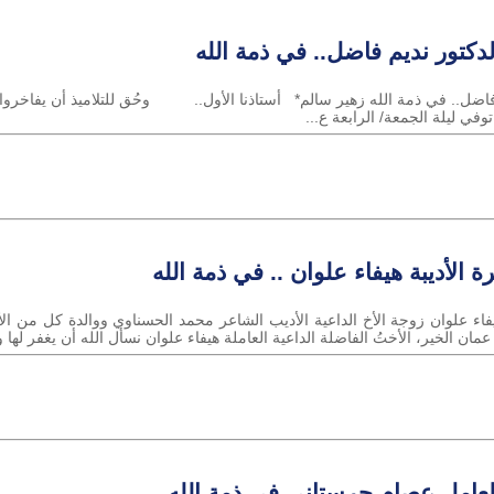
لدكتور نديم فاضل.. في ذمة الله
م فاضل.. في ذمة الله زهير سالم* أستاذنا الأول.. وحُق للتلاميذ أن يفاخروا 
في ليلة الجمعة/ الرابعة ع...
 الأديبة هيفاء علوان .. في ذمة الله
يفاء علوان زوجة الأخ الداعية الأديب الشاعر محمد الحسناوي ووالدة كل من ال
ن الخير، الأختُ الفاضلة الداعية العاملة هيفاء علوان نسأل الله أن يغفر لها و
 العامل عصام حرستاني في ذمة الله