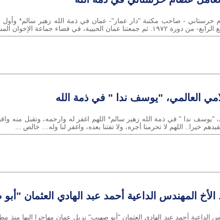
م حرستاني - صاحب مكتبة "دار عمار"- عمان في ذمة الله زهير سالم* وأول ما 
امي العالمي، "يوسف ندا " في ذمة الله
، "يوسف ندا " في ذمة الله زهير سالم* اللهم اغفر له وارحمه، وتقبل منه واق
هم خيرا.. اللهم لا تحرمنا أجره، ولا تفتنا بعده، واغفر لنا وله… خالص ...
 الأخ المهندس الداعية أحمد عبد الهادي العثمان "أبو
س الداعية أحمد عبد الهادي العثمان "أبو صهيب" نزيل عمان مهاجرا إليها منذ مطل