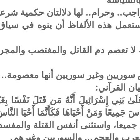
جب.. وحرام.. لها دلالتان حكمية شرع
عمل هذه الألفاظ أن ينوه في سياق ك
 لا تعصم دم القاتل والمغتصب والمجر
 سوريين وغير سوريين أنها معصومة..
ان القرآني:
عَلَىٰ بَنِي إِسْرَائِيلَ أَنَّهُ مَن قَتَلَ نَفْسًا بِ
َّاسَ جَمِيعًا وَمَنْ أَحْيَاهَا فَكَأَنَّمَا أَحْيَا النَّ
جميعا، واستثنى أنفس القتلة والمفسد
لعرب والعجم… والسوريين وغيرهم.