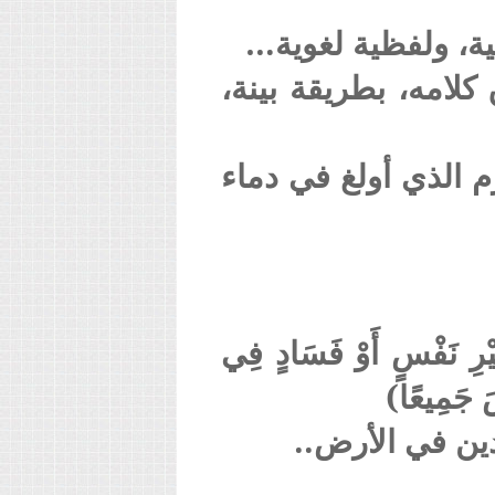
ية، ولفظية لغوية…
لامه، بطريقة بينة،
م الذي أولغ في دماء
غَيْرِ نَفْسٍ أَوْ فَسَادٍ فِي
اسَ جَمِيعًا)
ين في الأرض..