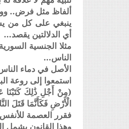
ألفاظ مثل فرض.. ووا
ينبغي على كل من يست
أي الدلالتين يقصد…
مثلا الجنسية السورية
الناس…
الأصل في دماء الناس
استمعوا إلى روعة البي
(مِنْ أَجْلِ ذَٰلِكَ كَتَبْنَا 
الْأَرْضِ فَكَأَنَّمَا قَتَلَ الن
فقرر العصمة للأنفس 
وهذا القانون يشمل ا