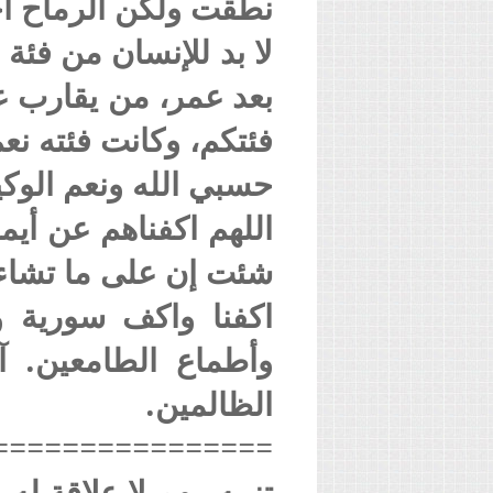
نطقت ولكن الرماح أجـ
لا بد للإنسان من فئة
بعد عمر، من يقارب ع
فئتكم، وكانت فئته نع
حسبي الله ونعم الوكيل.. (فَس
اللهم اكفناهم عن أيم
شئت إن على ما تشاء 
اكفنا واكف سورية و
وأطماع الطامعين. آت
الظالمين.
================
تنبيه مهم لا علاقة له