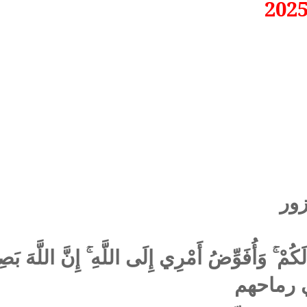
زور
ْ ۚ وَأُفَوِّضُ أَمْرِي إِلَى اللَّهِ ۚ إِنَّ اللَّهَ بَصِي
ي رماحهم