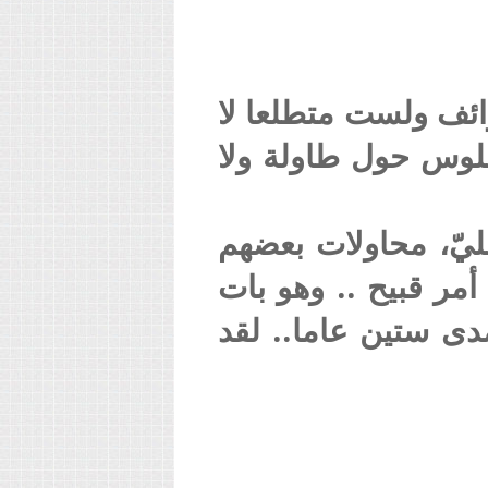
وائف ولست متطلعا لا
 جلوس حول طاولة ولا
يّ، محاولات بعضهم
أمر قبيح .. وهو بات
دى ستين عاما.. لقد