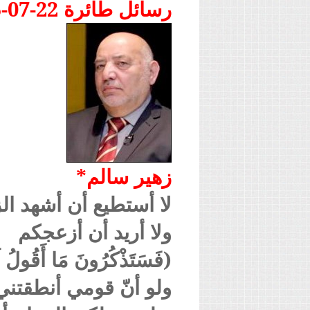
رسائل طائرة 22-07-2025
زهير سالم*
لا أستطيع أن أشهد ال
ولا أريد أن أزعجكم
(فَسَتَذْكُرُونَ مَا أَقُولُ لَكُم
ولو أنّ قومي أنطقتن