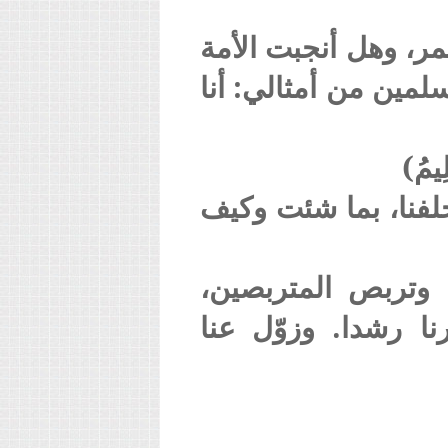
مر، وهل أنجبت الأمة
مين من أمثالي: أنا
ِيمُ)
خلفنا، بما شئت وكيف
 وتربص المتربصين،
نا رشدا. وزوّل عنا