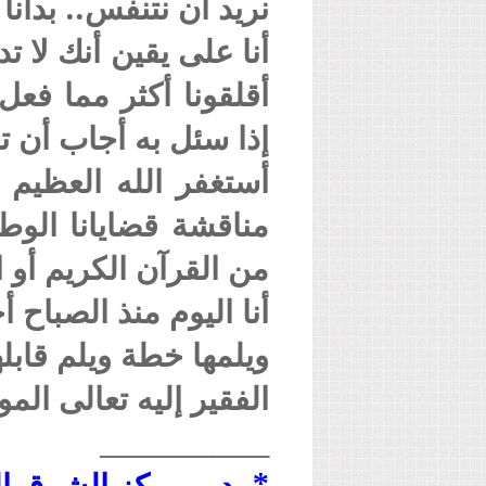
نريد أن نتنفس.. بدأنا
أنا على يقين أنك لا تد
أقلقونا أكثر مما فعل
إذا سئل به أجاب أن 
أستغفر الله العظيم 
مناقشة قضايانا الوط
من القرآن الكريم أو ا
أنا اليوم منذ الصباح
ويلمها خطة ويلم قابلها
الفقير إليه تعالى ال
____________
*مدير مركز الشرق ا