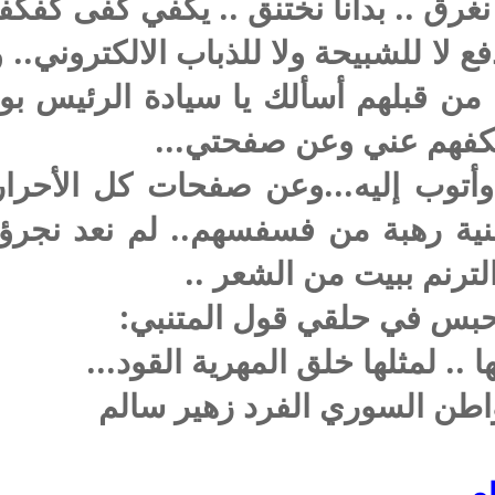
 نغرق .. بدأنا نختنق .. يكفي كفى كفكفا
فع لا للشبيحة ولا للذباب الالكتروني.. و
 من قبلهم أسألك يا سيادة الرئيس بو
تكفهم عني وعن صفحتي...
وأتوب إليه...وعن صفحات كل الأحرار
نية رهبة من فسفسهم.. لم نعد نجرؤ 
لترنم ببيت من الشعر ..
 أحبس في حلقي قول المتنبي:
 .. لمثلها خلق المهرية القود...
مواطن السوري الفرد زهير سالم
لعربي