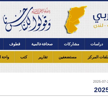
دراسات
مشاركات
صحافةعالمية
قطوف
لفات المركز
مستضعفين
تقارير
كتب
واحة ا