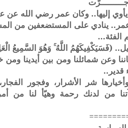
ــــــــرّت
 يأوي إليها.. وكان عمر رضي الله عن ع
مر.. ينادي على المستضعفين من المسل
م الفئة…
َيَكْفِيكَهُمُ اللَّهُ ۚ وَهُوَ السَّمِيعُ الْعَل
اننا وعن شمائلنا ومن بين أيدينا ومن 
قدير..
أخيارها شر الأشرار، وفجور الفجار،
نا من لدنك رحمة وهيّأ لنا من أمر
========
 بالسياسة