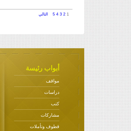
1
2
3
4
5
التالي
أبواب رئيسة
مواقف
دراسات
كتب
مشاركات
قطوف وتأملات