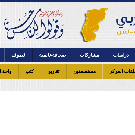
دراسات
مشاركات
صحافةعالمية
قطوف
لفات المركز
مستضعفين
تقارير
كتب
واحة ا