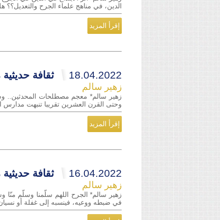
الدين، في مناهج علماء الجرح والتعديل؟؟ ه
إقرأ المزيد
18.04.2022
ثقافة حديثية م
زهير سالم
زهير سالم* معجم مصطلحات المحدثين.. وسيظل 
وحتى القرن العشرين تقريبا تنبهت مدارس الن
إقرأ المزيد
16.04.2022
ثقافة حديثية م
زهير سالم
زهير سالم* الجرح اللهم سلّمنا وسلّم منّا وس
في ضبطه ووعيه، فينسبه إلى غفلة أو نسيان