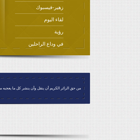
زهير-فيسبوك
لقاء اليوم
رؤية
في وداع الراحلين
من حق الزائر الكريم أن ينقل وأن ينشر كل ما يعجبه من موقعنا . م