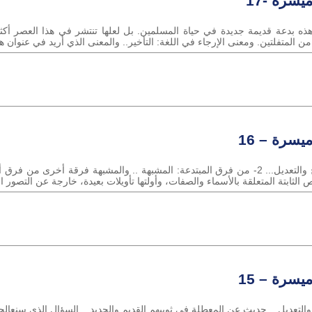
يسرة -17
ل البدع.. وهذه بدعة قديمة جديدة في حياة المسلمين. بل لعلها تنتشر في هذا العص
ن المتفلتين. ومعنى الإرجاء في اللغة: التأخير.. والمعنى الذي أريد في عنوان هذ
يسرة – 16
زهير سالم* أثر الابتداع في الدين في الجرح والتعديل... 2- من فرق المبتدعة: المشبهة .. والمشب
ابتة المتعلقة بالأسماء والصفات، وأولتها تأويلات بعيدة، خارجة عن التصور الإ
يسرة – 15
والتعديل... حديث عن المعطلة في ثوبيهم القديم والجديد... السؤال الذي سنعالجه