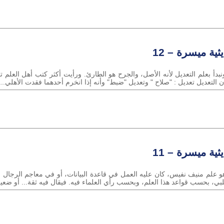
ثية ميسرة – 12
ونبدأ بعلم التعديل لأنه الأصل، والجرح هو الطارئ. ورأيت أكثر كتب أهل العلم 
 التعديل تعديل : "صلاح " وتعديل "ضبط" وأنه إذا انخرم أحدهما فقدت الأهلي...
ثية ميسرة – 11
و علم منيف نفيس، كان عليه العمل في قاعدة البيانات، أو في معاجم الرجال ، ا
، بحسب قواعد هذا العلم، وبحسب رأي العلماء فيه. فيقال فيه ثقة... أو ضعيف..