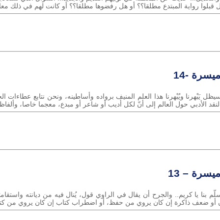
ل قبلوا رواية المبتدع مطلقا؟؟ أو هل رفضوها مطلقا؟؟ أو كانت لهم في ذلك مع
يسرة -14
يَبْهرنا ويُبْهرنا هذا العلم المنيف برواده وأساطينه، ونحن نتابع عطاءات الج
قد الأدبي حول العالم إلى أنّ لكل أديب أو شاعر أو مبدع، معجما خاصا، وألفاظ
يسرة – 13
لّم بنا يا كريم.. والجرح أن يقال في الراوي قول، يُنال فيه من ديانته واستقامت
 أو ضعف ذاكرة إن كان يروي من حفظ، أو اضطراب كتاب إن كان يروي من كتاب.