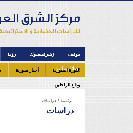
موقف
زهيرفيسبوك
رؤية
رسائل طائرة
الثورة السورية
أخبار سورية
م
وداع الراحلين
الرئيسة
\ دراسات
دراسات