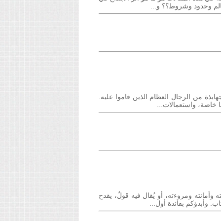
الم وحدود وشروط؟؟ و...
هابذة من الرجال العظام الذين قاموا عليه.
ا خاصة، واستعمالات...
ه وأمانته ومروءته، أو يُقال فيه قولٌ، يقدح
 وأبدؤكم بفائدة أول...