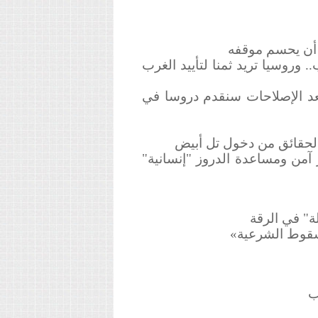
جهة للشعب.. وروسيا تريد ثمنا لتأييد الغرب
 إعلان حرب.. وبعد الإصلاحات سنقدم دروسا في
عراق ولا ممر آمن ومساعدة الدروز "إنسانية"