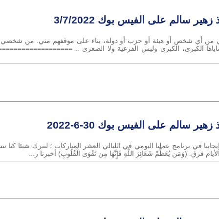
زهير سالم على الفيس بوك 3/7/2022
قفي من أي شخص أو هيئة أو حزب أو دولة، بناء على موقفهم مني. من شخصي أو
اها الكبرى، الكبرى وليس الفرعية ولا الصغرى .. ================
زهير سالم على الفيس بوك 30-6-2022
جابيا في برنامج عملنا اليومي في الليالي العشر المباركات ؛ لنترك شيئا كنا نت
. (وَمَن يُعَظِّمْ شَعَائِرَ اللَّهِ فَإِنَّهَا مِن تَقْوَى الْقُلُوبِ) أخبرنا ر...