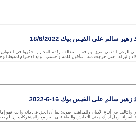
زهير سالم على الفيس بوك 18/6/2022
ء والبراء، حتى خرجت منها. سأقول كلمة وأحتسب.. ومع الاحترام لمهبط الوحي،
زهير سالم على الفيس بوك 16-6-2022
والتآلف بين أتباع الأديان والمذاهب، بقوله: بما أن الحق في ذاته واحد، فهو إما
ة السواء. وهل أدرك معنى التعايش واللقاء على الجوامع والمشتركات. إن لم يج