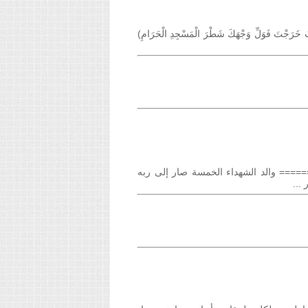
َوَلِّ وَجْهَكَ شَطْرَ الْمَسْجِدِ الْحَرَامِ)
============ والد الشهداء الخمسة صار إلى ربه
...