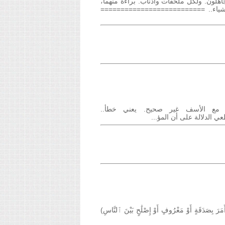
اهلون. ولكل ملحقات وأدناب. براءة منهما،
أشياء.. ==========================
ه مع الأسف غير صحيح. يعني خطأ..
قطعي الدلالة على أن المؤ...
َقَةٍ أَوْ مَعْرُوفٍ أَوْ إِصْلَٰحٍ بَيْنَ ٱلنَّاسِ)