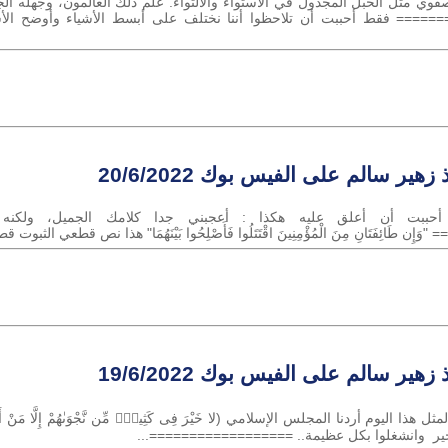
وي مثل الحبل المجدول في الاستواء والالتواء. علم ذلك العالمون، وجهله الج
===== فقط أحببت أن تلاحظوا أننا نختلف على أبسط الأشياء وأوضح ال
زهير سالم على الفيس بوك 20/6/2022
 أحببت أن أعلق عليه هكذا : أعجبني جدا كلامك الجميل، ولكن
َتَانِ مِنَ الْمُؤْمِنِينَ اقْتَتَلُوا فَأَصْلِحُوا بَيْنَهُمَا" هذا نص قطعي الثبوت 
زهير سالم على الفيس بوك 19/6/2022
يوم أردنا المجلس الإسلامي (لا خَيْرَ فِى كَثِيرٍۢ مِّن نَّجْوَىٰهُمْ إِلَّا مَنْ أَمَرَ بِصَد
بالخير وانشغلوا بكل عظيمة.. ==================...